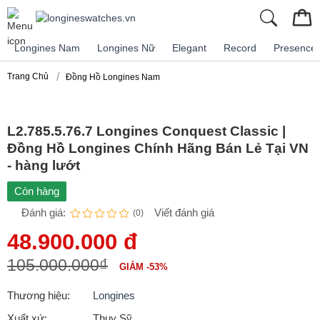
Longines Nam
Longines Nữ
Elegant
Record
Presence
Trang Chủ
Đồng Hồ Longines Nam
L2.785.5.76.7 Longines Conquest Classic |
Đồng Hồ Longines Chính Hãng Bán Lẻ Tại VN
- hàng lướt
Còn hàng
Đánh giá:
Viết đánh giá
(0)
48.900.000 đ
105.000.000₫
GIẢM -53%
Thương hiệu:
Longines
Xuất xứ:
Thụy Sỹ