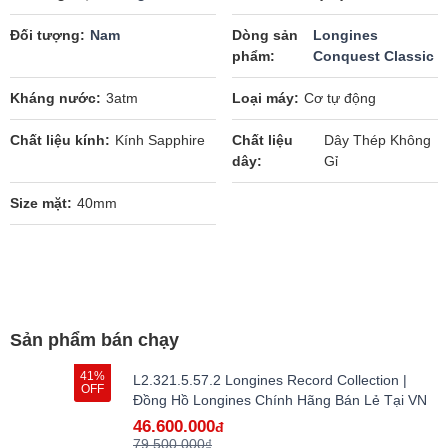
Đối tượng
Nam
Dòng sản
Longines
phẩm
Conquest Classic
Kháng nước
3atm
Loại máy
Cơ tự động
Chất liệu kính
Kính Sapphire
Chất liệu
Dây Thép Không
dây
Gỉ
Size mặt
40mm
Sản phẩm bán chạy
41%
L2.321.5.57.2 Longines Record Collection |
OFF
Đồng Hồ Longines Chính Hãng Bán Lẻ Tại VN
46.600.000
đ
79.500.000₫