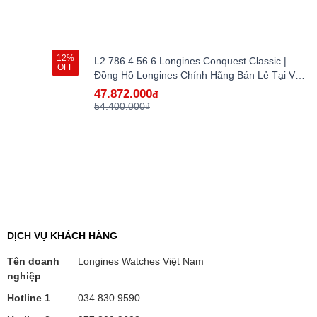
12%
L2.786.4.56.6 Longines Conquest Classic |
OFF
Đồng Hồ Longines Chính Hãng Bán Lẻ Tại VN -
hàng lướt
47.872.000
đ
54.400.000₫
DỊCH VỤ KHÁCH HÀNG
Tên doanh
Longines Watches Việt Nam
nghiệp
Hotline 1
034 830 9590