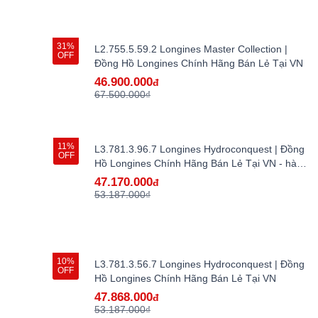
31%
L2.755.5.59.2 Longines Master Collection |
OFF
Đồng Hồ Longines Chính Hãng Bán Lẻ Tại VN
46.900.000
đ
67.500.000₫
11%
L3.781.3.96.7 Longines Hydroconquest | Đồng
OFF
Hồ Longines Chính Hãng Bán Lẻ Tại VN - hàng
lướt
47.170.000
đ
53.187.000₫
10%
L3.781.3.56.7 Longines Hydroconquest | Đồng
OFF
Hồ Longines Chính Hãng Bán Lẻ Tại VN
47.868.000
đ
53.187.000₫