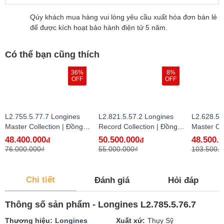
Qúy khách mua hàng vui lòng yêu cầu xuất hóa đơn bán lẻ
để được kích hoạt bảo hành điện tử 5 năm.
Có thể bạn cũng thích
36%
8%
OFF
OFF
L2.755.5.77.7 Longines
L2.821.5.57.2 Longines
L2.628.5.
Master Collection | Đồng
Record Collection | Đồng
Master Co
Hồ Longines Chính Hãng
Hồ Longines Chính Hãng
Hồ Longi
48.400.000
50.500.000
48.500.
đ
đ
Bán Lẻ Tại VN - hàng lướt
Bán Lẻ Tại VN
Bán Lẻ Tạ
76.000.000₫
55.000.000₫
103.500.
Chi tiết
Đánh giá
Hỏi đáp
Thông số sản phẩm - Longines L2.785.5.76.7
Thương hiệu
Longines
Xuất xứ
Thụy Sỹ