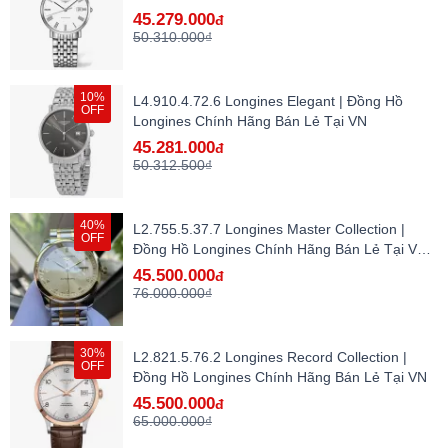
45.279.000
đ
50.310.000₫
10%
L4.910.4.72.6 Longines Elegant | Đồng Hồ
OFF
Longines Chính Hãng Bán Lẻ Tại VN
45.281.000
đ
50.312.500₫
40%
L2.755.5.37.7 Longines Master Collection |
OFF
Đồng Hồ Longines Chính Hãng Bán Lẻ Tại VN -
hàng lướt
45.500.000
đ
76.000.000₫
30%
L2.821.5.76.2 Longines Record Collection |
OFF
Đồng Hồ Longines Chính Hãng Bán Lẻ Tại VN
45.500.000
đ
65.000.000₫