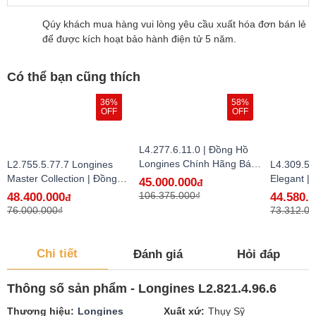
Qúy khách mua hàng vui lòng yêu cầu xuất hóa đơn bán lẻ
để được kích hoạt bảo hành điện tử 5 năm.
Có thể bạn cũng thích
36%
58%
OFF
OFF
L4.277.6.11.0 | Đồng Hồ
Longines Chính Hãng Bán
L2.755.5.77.7 Longines
L4.309.5.
Lẻ Tại VN
Master Collection | Đồng
Elegant |
45.000.000
đ
Hồ Longines Chính Hãng
Longines
106.375.000₫
48.400.000
44.580.
đ
Bán Lẻ Tại VN - hàng lướt
Lẻ Tại VN
76.000.000₫
73.312.00
Chi tiết
Đánh giá
Hỏi đáp
Thông số sản phẩm - Longines L2.821.4.96.6
Thương hiệu
Longines
Xuất xứ
Thụy Sỹ