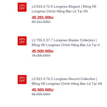
10%
L4.910.4.72.6 Longines Elegant | Đồng Hồ
OFF
Longines Chính Hãng Bán Lẻ Tại VN
45.281.000
đ
50.312.500₫
40%
L2.755.5.37.7 Longines Master Collection |
OFF
Đồng Hồ Longines Chính Hãng Bán Lẻ Tại VN -
hàng lướt
45.500.000
đ
76.000.000₫
30%
L2.821.5.76.2 Longines Record Collection |
OFF
Đồng Hồ Longines Chính Hãng Bán Lẻ Tại VN
45.500.000
đ
65.000.000₫