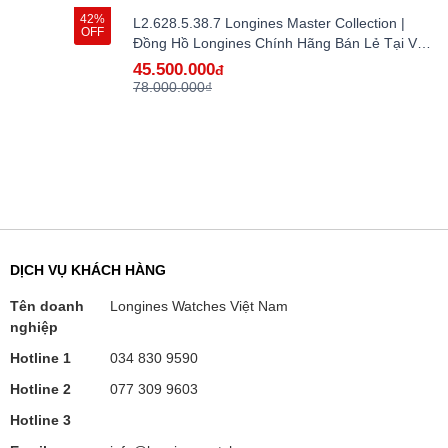
42%
L2.628.5.38.7 Longines Master Collection |
OFF
Đồng Hồ Longines Chính Hãng Bán Lẻ Tại VN -
hàng lướt
45.500.000
đ
78.000.000₫
DỊCH VỤ KHÁCH HÀNG
Tên doanh
Longines Watches Việt Nam
nghiệp
Hotline 1
034 830 9590
Hotline 2
077 309 9603
Hotline 3