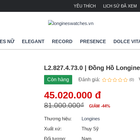
YÊU THÍCH
LỊCH SỬ ĐÃ XEM
ES NỮ
ELEGANT
RECORD
PRESENCE
DOLCE VIT
L2.827.4.73.0 | Đồng Hồ Longin
Còn hàng
Đánh giá:
(0)
45.020.000 đ
81.000.000₫
GIẢM -44%
Thương hiệu:
Longines
Xuất xứ:
Thụy Sỹ
Đối tượng:
Nam