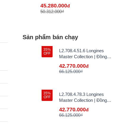
Bán Lẻ Tại VN
45.280.000
đ
50.312.000₫
Sản phẩm bán chạy
35%
L2.708.4.51.6 Longines
OFF
Master Collection | Đồng
Hồ Longines Chính Hãng
42.770.000
đ
Bán Lẻ Tại VN
66.125.000₫
35%
L2.708.4.78.3 Longines
OFF
Master Collection | Đồng
Hồ Longines Chính Hãng
42.770.000
đ
Bán Lẻ Tại VN
66.125.000₫