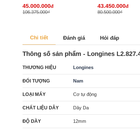
hàng lướt
45.000.000
43.450.000
đ
đ
106.375.000₫
80.500.000₫
Chi tiết
Đánh giá
Hỏi đáp
Thông số sản phẩm - Longines L2.827.4
THƯƠNG HIỆU
Longines
ĐỐI TƯỢNG
Nam
LOẠI MÁY
Cơ tự động
CHẤT LIỆU DÂY
Dây Da
ĐỘ DẦY
12mm