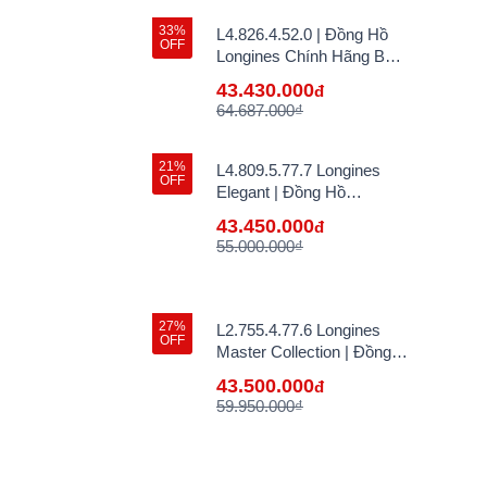
33%
L4.826.4.52.0 | Đồng Hồ
OFF
Longines Chính Hãng Bán
Lẻ Tại VN
43.430.000
đ
64.687.000₫
21%
L4.809.5.77.7 Longines
OFF
Elegant | Đồng Hồ
Longines Chính Hãng Bán
43.450.000
đ
Lẻ Tại VN
55.000.000₫
27%
L2.755.4.77.6 Longines
OFF
Master Collection | Đồng
Hồ Longines Chính Hãng
43.500.000
đ
Bán Lẻ Tại VN
59.950.000₫