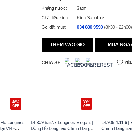
Kháng nước:
3atm
Chất liệu kính:
Kính Sapphire
Gọi đặt mua:
034 830 9590
(8h30 - 22h00)
THÊM VÀO GIỎ
MUA NGA
CHIA SẺ:
YÊU
46%
39%
OFF
OFF
g Hồ Longines
L4.309.5.57.7 Longines Elegant |
L4.905.4.11.6 |
ại VN -
Đồng Hồ Longines Chính Hãng
Chính Hãng Bán