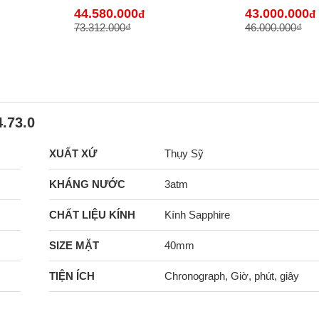
Bán Lẻ Tại VN
44.580.000
43.000.000
đ
đ
73.312.000₫
46.000.000₫
.73.0
XUẤT XỨ
Thụy Sỹ
KHÁNG NƯỚC
3atm
CHẤT LIỆU KÍNH
Kính Sapphire
SIZE MẶT
40mm
TIỆN ÍCH
Chronograph, Giờ, phút, giây