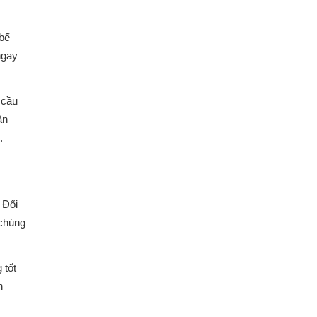
 bể
ngay
 cầu
ận
.
. Đối
 chúng
 tốt
h