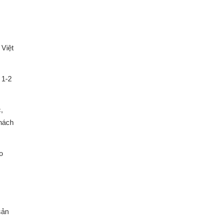
 Việt
 1-2
,
khách
o
sản