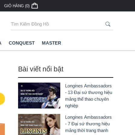
ân phối đồng hồ Longines chính hãng
GIỎ HÀNG (0)
Chính Sách Bảo Hành Tại Longin
Dẫn Cụ Thể
A
CONQUEST
MASTER
Bài viết nổi bật
Longines Ambassadors
- 13 Đại sứ thương hiệu
mảng thể thao chuyên
nghiệp
Longines Ambassadors
- 7 Đại sứ thương hiệu
mảng thời trang thanh