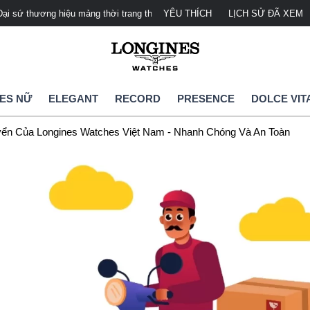
u mảng thời trang thanh lịch
Longines Watches Việt Nam - Đại lý ph
YÊU THÍCH
LỊCH SỬ ĐÃ XEM
ES NỮ
ELEGANT
RECORD
PRESENCE
DOLCE VIT
ển Của Longines Watches Việt Nam - Nhanh Chóng Và An Toàn