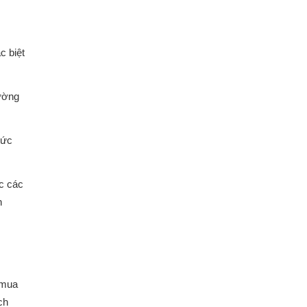
c biệt
rường
sức
ặc các
h
 mua
ch