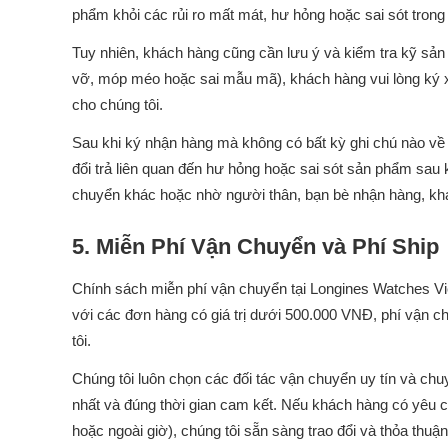
phẩm khỏi các rủi ro mất mát, hư hỏng hoặc sai sót trong 
Tuy nhiên, khách hàng cũng cần lưu ý và kiểm tra kỹ sản
vỡ, móp méo hoặc sai mẫu mã), khách hàng vui lòng ký x
cho chúng tôi.
Sau khi ký nhận hàng mà không có bất kỳ ghi chú nào về 
đổi trả liên quan đến hư hỏng hoặc sai sót sản phẩm sau 
chuyển khác hoặc nhờ người thân, bạn bè nhận hàng, khác
5. Miễn Phí Vận Chuyển và Phí Ship
Chính sách miễn phí vận chuyển tại Longines Watches V
với các đơn hàng có giá trị dưới 500.000 VNĐ, phí vận c
tôi.
Chúng tôi luôn chọn các đối tác vận chuyển uy tín và ch
nhất và đúng thời gian cam kết. Nếu khách hàng có yêu c
hoặc ngoài giờ), chúng tôi sẵn sàng trao đổi và thỏa thu