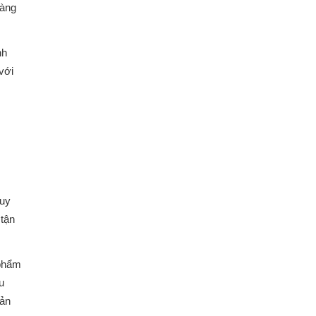
hàng
nh
với
 uy
 tận
 phẩm
u
sản