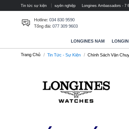
mảng thể thao chuyên nghiệp
Tin tức sự kiện
Longines Ambassadors - 7 Đại sứ thương hiệ
Hotline:
034 830 9590
Tổng đài:
077 309 9603
LONGINES NAM
LONGIN
Trang Chủ
Tin Tức - Sự Kiện
Chính Sách Vận Chuy