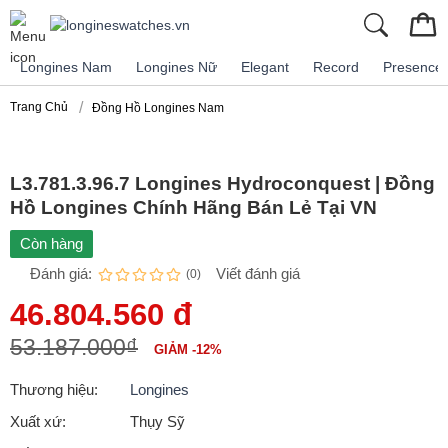
Longines Nam
Longines Nữ
Elegant
Record
Presence
Trang Chủ
Đồng Hồ Longines Nam
L3.781.3.96.7 Longines Hydroconquest | Đồng
Hồ Longines Chính Hãng Bán Lẻ Tại VN
Còn hàng
Đánh giá:
Viết đánh giá
(0)
46.804.560 đ
53.187.000₫
GIẢM -12%
Thương hiệu:
Longines
Xuất xứ:
Thụy Sỹ