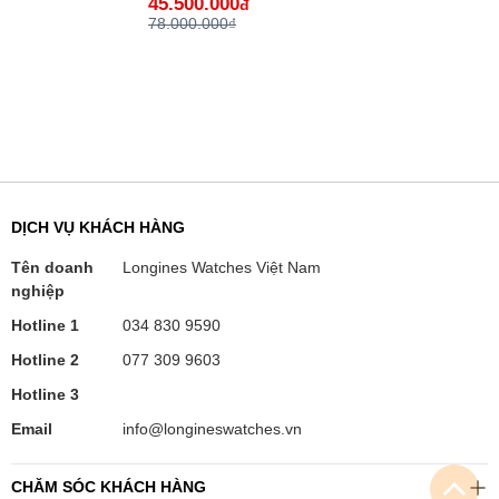
45.500.000
đ
78.000.000₫
DỊCH VỤ KHÁCH HÀNG
Tên doanh
Longines Watches Việt Nam
nghiệp
Hotline 1
034 830 9590
Hotline 2
077 309 9603
Hotline 3
Email
info@longineswatches.vn
CHĂM SÓC KHÁCH HÀNG