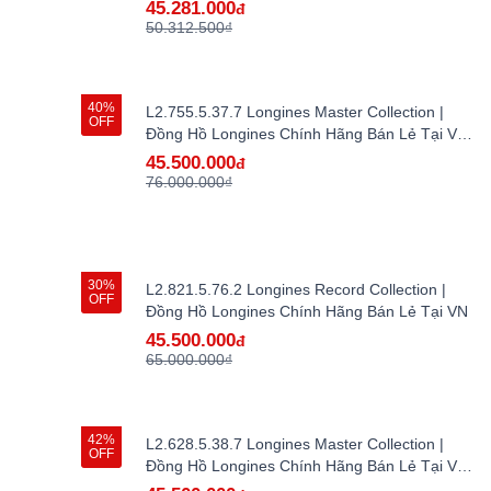
45.281.000
đ
50.312.500₫
40%
L2.755.5.37.7 Longines Master Collection |
OFF
Đồng Hồ Longines Chính Hãng Bán Lẻ Tại VN -
hàng lướt
45.500.000
đ
76.000.000₫
30%
L2.821.5.76.2 Longines Record Collection |
OFF
Đồng Hồ Longines Chính Hãng Bán Lẻ Tại VN
45.500.000
đ
65.000.000₫
42%
L2.628.5.38.7 Longines Master Collection |
OFF
Đồng Hồ Longines Chính Hãng Bán Lẻ Tại VN -
hàng lướt