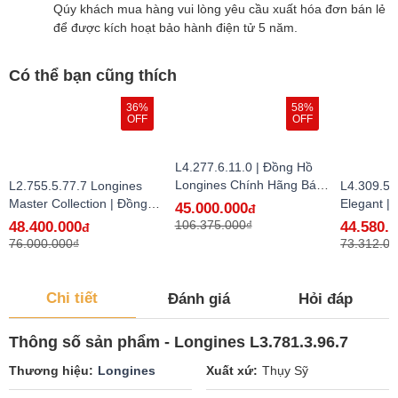
Qúy khách mua hàng vui lòng yêu cầu xuất hóa đơn bán lẻ
để được kích hoạt bảo hành điện tử 5 năm.
Có thể bạn cũng thích
36%
58%
OFF
OFF
L4.277.6.11.0 | Đồng Hồ
Longines Chính Hãng Bán
L2.755.5.77.7 Longines
L4.309.5.
Lẻ Tại VN
Master Collection | Đồng
Elegant |
45.000.000
đ
Hồ Longines Chính Hãng
Longines
106.375.000₫
48.400.000
44.580.
đ
Bán Lẻ Tại VN - hàng lướt
Lẻ Tại VN
76.000.000₫
73.312.00
Chi tiết
Đánh giá
Hỏi đáp
Thông số sản phẩm - Longines L3.781.3.96.7
Thương hiệu
Longines
Xuất xứ
Thụy Sỹ