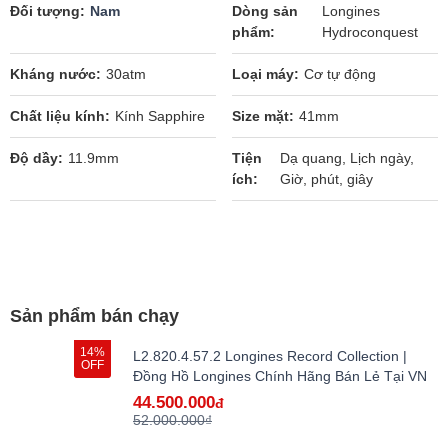
Đối tượng
Nam
Dòng sản
Longines
phẩm
Hydroconquest
Kháng nước
30atm
Loại máy
Cơ tự động
Chất liệu kính
Kính Sapphire
Size mặt
41mm
Độ dầy
11.9mm
Tiện
Dạ quang, Lịch ngày,
ích
Giờ, phút, giây
Sản phẩm bán chạy
14%
L2.820.4.57.2 Longines Record Collection |
OFF
Đồng Hồ Longines Chính Hãng Bán Lẻ Tại VN
44.500.000
đ
52.000.000₫