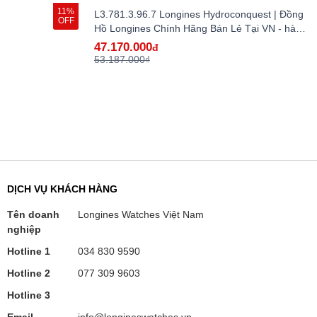
11%
L3.781.3.96.7 Longines Hydroconquest | Đồng
OFF
Hồ Longines Chính Hãng Bán Lẻ Tại VN - hàng
lướt
47.170.000
đ
53.187.000₫
DỊCH VỤ KHÁCH HÀNG
Tên doanh
Longines Watches Việt Nam
nghiệp
Hotline 1
034 830 9590
Hotline 2
077 309 9603
Hotline 3