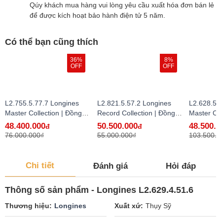
Qúy khách mua hàng vui lòng yêu cầu xuất hóa đơn bán lẻ
để được kích hoạt bảo hành điện tử 5 năm.
Có thể bạn cũng thích
36%
8%
OFF
OFF
L2.755.5.77.7 Longines
L2.821.5.57.2 Longines
L2.628.5.
Master Collection | Đồng
Record Collection | Đồng
Master Co
Hồ Longines Chính Hãng
Hồ Longines Chính Hãng
Hồ Longi
48.400.000
50.500.000
48.500.
đ
đ
Bán Lẻ Tại VN - hàng lướt
Bán Lẻ Tại VN
Bán Lẻ Tạ
76.000.000₫
55.000.000₫
103.500.
Chi tiết
Đánh giá
Hỏi đáp
Thông số sản phẩm - Longines L2.629.4.51.6
Thương hiệu
Longines
Xuất xứ
Thụy Sỹ