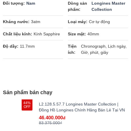
Đối tượng
Nam
Dòng sản
Longines Master
phẩm
Collection
Kháng nước
3atm
Loại máy
Cơ tự động
Chất liệu kính
Kính Sapphire
Size mặt
40mm
Độ dầy
11.7mm
Tiện
Chronograph, Lịch ngày,
ích
Giờ, phút, giây
Sản phẩm bán chạy
44%
L2.128.5.57.7 Longines Master Collection |
OFF
Đồng Hồ Longines Chính Hãng Bán Lẻ Tại VN
46.400.000
đ
83.375.000₫