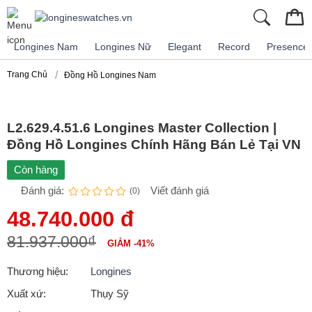
Longines Nam
Longines Nữ
Elegant
Record
Presence
Trang Chủ
Đồng Hồ Longines Nam
L2.629.4.51.6 Longines Master Collection |
Đồng Hồ Longines Chính Hãng Bán Lẻ Tại VN
Còn hàng
Đánh giá:
Viết đánh giá
(0)
48.740.000 đ
81.937.000₫
GIẢM -41%
Thương hiệu:
Longines
Xuất xứ:
Thụy Sỹ