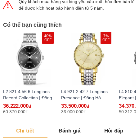
Qúy khách mua hàng vui lòng yêu cầu xuất hóa đơn bán lẻ
để được kích hoạt bảo hành điện tử 5 năm.
Có thể bạn cũng thích
40%
7%
OFF
OFF
L2.821.4.56.6 Longines
L4.921.2.42.7 Longines
L4.810.4.
Record Collection | Đồng
Presence | Đồng Hồ
Elegant |
Hồ Longines Chính Hãng
Longines Chính Hãng Bán
Longines
36.222.000
33.500.000
34.370.
đ
đ
Bán Lẻ Tại VN
Lẻ Tại VN
Lẻ Tại VN
60.370.000₫
36.000.000₫
50.312.00
Chi tiết
Đánh giá
Hỏi đáp