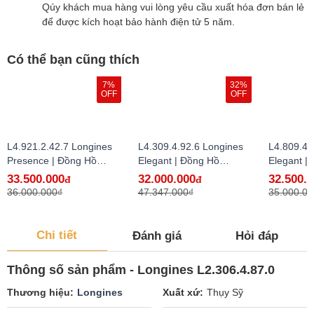
Qúy khách mua hàng vui lòng yêu cầu xuất hóa đơn bán lẻ
để được kích hoạt bảo hành điện tử 5 năm.
Có thể bạn cũng thích
7%
32%
OFF
OFF
L4.921.2.42.7 Longines
L4.309.4.92.6 Longines
L4.809.4.
Presence | Đồng Hồ
Elegant | Đồng Hồ
Elegant |
Longines Chính Hãng Bán
Longines Chính Hãng Bán
Longines
33.500.000
32.000.000
32.500.
đ
đ
Lẻ Tại VN
Lẻ Tại VN
Lẻ Tại VN
36.000.000₫
47.347.000₫
35.000.00
Chi tiết
Đánh giá
Hỏi đáp
Thông số sản phẩm - Longines L2.306.4.87.0
Thương hiệu
Longines
Xuất xứ
Thụy Sỹ