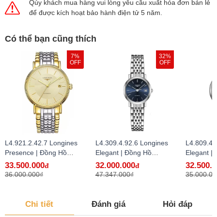
Qúy khách mua hàng vui lòng yêu cầu xuất hóa đơn bán lẻ
để được kích hoạt bảo hành điện tử 5 năm.
Có thể bạn cũng thích
7%
32%
OFF
OFF
L4.921.2.42.7 Longines
L4.309.4.92.6 Longines
L4.809.4.
Presence | Đồng Hồ
Elegant | Đồng Hồ
Elegant |
Longines Chính Hãng Bán
Longines Chính Hãng Bán
Longines
33.500.000
32.000.000
32.500.
đ
đ
Lẻ Tại VN
Lẻ Tại VN
Lẻ Tại VN
36.000.000₫
47.347.000₫
35.000.00
Chi tiết
Đánh giá
Hỏi đáp