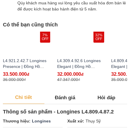
Qúy khách mua hàng vui lòng yêu cầu xuất hóa đơn bán lẻ
để được kích hoạt bảo hành điện tử 5 năm.
Có thể bạn cũng thích
7%
32%
OFF
OFF
L4.921.2.42.7 Longines
L4.309.4.92.6 Longines
L4.809.4.
Presence | Đồng Hồ
Elegant | Đồng Hồ
Elegant |
Longines Chính Hãng Bán
Longines Chính Hãng Bán
Longines
33.500.000
32.000.000
32.500.
đ
đ
Lẻ Tại VN
Lẻ Tại VN
Lẻ Tại VN
36.000.000₫
47.347.000₫
35.000.00
Chi tiết
Đánh giá
Hỏi đáp
Thông số sản phẩm - Longines L4.809.4.87.2
Thương hiệu
Longines
Xuất xứ
Thụy Sỹ