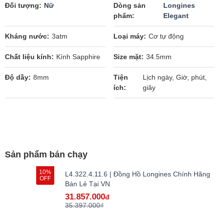
Đối tượng
Nữ
Dòng sản
Longines
phẩm
Elegant
Kháng nước
3atm
Loại máy
Cơ tự động
Chất liệu kính
Kính Sapphire
Size mặt
34.5mm
Độ dầy
8mm
Tiện
Lịch ngày, Giờ, phút,
ích
giây
Sản phẩm bán chạy
10%
L4.322.4.11.6 | Đồng Hồ Longines Chính Hãng
OFF
Bán Lẻ Tại VN
31.857.000
đ
35.397.000₫