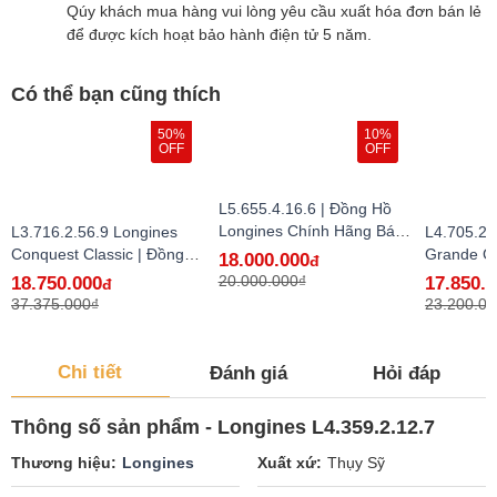
Qúy khách mua hàng vui lòng yêu cầu xuất hóa đơn bán lẻ
để được kích hoạt bảo hành điện tử 5 năm.
Có thể bạn cũng thích
50%
10%
OFF
OFF
L5.655.4.16.6 | Đồng Hồ
Longines Chính Hãng Bán
L3.716.2.56.9 Longines
L4.705.2.
Lẻ Tại VN
Conquest Classic | Đồng
Grande Cl
18.000.000
đ
Hồ Longines Chính Hãng
Hồ Longi
20.000.000₫
18.750.000
17.850.
đ
Bán Lẻ Tại VN
Bán Lẻ Tạ
37.375.000₫
23.200.00
Chi tiết
Đánh giá
Hỏi đáp
Thông số sản phẩm - Longines L4.359.2.12.7
Thương hiệu
Longines
Xuất xứ
Thụy Sỹ