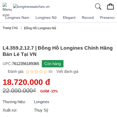
Longines Nam
Longines Nữ
Elegant
Record
Presence
Trang Chủ
Đồng Hồ Longines Nữ
L4.359.2.12.7 | Đồng Hồ Longines Chính Hãng
Bán Lẻ Tại VN
UPC:
7612356189365
Còn hàng
Đánh giá:
Viết đánh giá
(0)
18.720.000 đ
22.000.000₫
GIẢM -15%
Thương hiệu:
Longines
Xuất xứ:
Thụy Sỹ