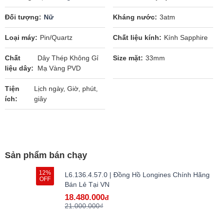
Đối tượng
Nữ
Kháng nước
3atm
Loại máy
Pin/Quartz
Chất liệu kính
Kính Sapphire
Chất
Dây Thép Không Gỉ
Size mặt
33mm
liệu dây
Mạ Vàng PVD
Tiện
Lịch ngày, Giờ, phút,
ích
giây
Sản phẩm bán chạy
12%
L6.136.4.57.0 | Đồng Hồ Longines Chính Hãng
OFF
Bán Lẻ Tại VN
18.480.000
đ
21.000.000₫