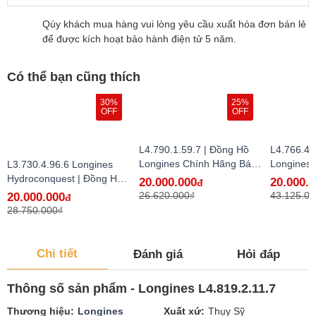
Qúy khách mua hàng vui lòng yêu cầu xuất hóa đơn bán lẻ
để được kích hoạt bảo hành điện tử 5 năm.
Có thể bạn cũng thích
30%
25%
OFF
OFF
L4.790.1.59.7 | Đồng Hồ
L4.766.4.
Longines Chính Hãng Bán
Longines
L3.730.4.96.6 Longines
Lẻ Tại VN
Lẻ Tại VN
Hydroconquest | Đồng Hồ
20.000.000
20.000.
đ
Longines Chính Hãng Bán
26.620.000₫
43.125.00
20.000.000
đ
Lẻ Tại VN
28.750.000₫
Chi tiết
Đánh giá
Hỏi đáp
Thông số sản phẩm - Longines L4.819.2.11.7
Thương hiệu
Longines
Xuất xứ
Thụy Sỹ