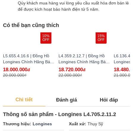
Qúy khách mua hàng vui lòng yêu cầu xuất hóa đơn bán lẻ
để được kích hoạt bảo hành điện tử 5 năm.
Có thể bạn cũng thích
10%
15%
OFF
OFF
L5.655.4.16.6 | Đồng Hồ
L4.359.2.12.7 | Đồng Hồ
L6.136.4.
Longines Chính Hãng Bán
Longines Chính Hãng Bán
Longines
Lẻ Tại VN
Lẻ Tại VN
Lẻ Tại VN
18.000.000
18.720.000
18.480.
đ
đ
20.000.000₫
22.000.000₫
21.000.00
Chi tiết
Đánh giá
Hỏi đáp
Thông số sản phẩm - Longines L4.705.2.11.2
Thương hiệu
Longines
Xuất xứ
Thụy Sỹ