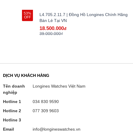
53%
L4.705.2.11.7 | Đồng Hồ Longines Chính Hãng
OFF
Bán Lẻ Tại VN
18.500.000
đ
39.000.000₫
DỊCH VỤ KHÁCH HÀNG
Tên doanh
Longines Watches Việt Nam
nghiệp
Hotline 1
034 830 9590
Hotline 2
077 309 9603
Hotline 3
Email
info@longineswatches.vn