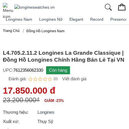
Longines Nam
Longines Nữ
Elegant
Record
Presence
Trang Chủ
Đồng Hồ Longines Nam
L4.705.2.11.2 Longines La Grande Classique |
Đồng Hồ Longines Chính Hãng Bán Lẻ Tại VN
UPC:
7612356062330
Còn hàng
Đánh giá:
Viết đánh giá
(0)
17.850.000 đ
23.200.000₫
GIẢM -23%
Thương hiệu:
Longines
Xuất xứ:
Thụy Sỹ