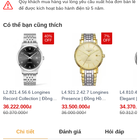
Qúy khách mua hàng vui lòng yêu cầu xuất hóa đơn bán lẻ
để được kích hoạt bảo hành điện tử 5 năm.
Có thể bạn cũng thích
40%
7%
OFF
OFF
L2.821.4.56.6 Longines
L4.921.2.42.7 Longines
L4.810.4.
Record Collection | Đồng
Presence | Đồng Hồ
Elegant |
Hồ Longines Chính Hãng
Longines Chính Hãng Bán
Longines
36.222.000
33.500.000
34.370.
đ
đ
Bán Lẻ Tại VN
Lẻ Tại VN
Lẻ Tại VN
60.370.000₫
36.000.000₫
50.312.00
Chi tiết
Đánh giá
Hỏi đáp