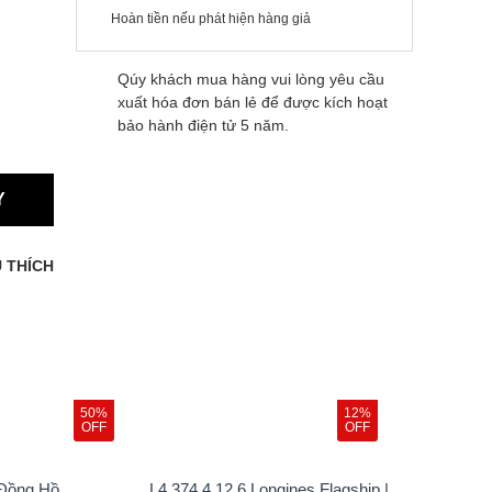
Hoàn tiền nếu phát hiện hàng giả
Qúy khách mua hàng vui lòng yêu cầu
xuất hóa đơn bán lẻ để được kích hoạt
bảo hành điện tử 5 năm.
Y
 THÍCH
50%
12%
OFF
OFF
 Đồng Hồ
L4.374.4.12.6 Longines Flagship |