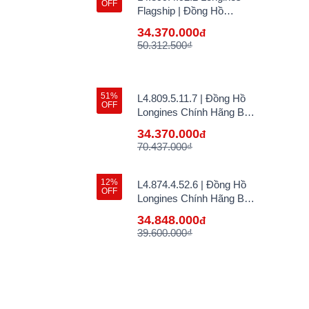
OFF
Flagship | Đồng Hồ
Longines Chính Hãng Bán
34.370.000
đ
Lẻ Tại VN
50.312.500₫
51%
L4.809.5.11.7 | Đồng Hồ
OFF
Longines Chính Hãng Bán
Lẻ Tại VN
34.370.000
đ
70.437.000₫
12%
L4.874.4.52.6 | Đồng Hồ
OFF
Longines Chính Hãng Bán
Lẻ Tại VN
34.848.000
đ
39.600.000₫