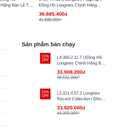
 Hãng Bán Lẻ Tại
Đồng Hồ Longines Chính Hãng
Bán Lẻ Tại VN
36.685.400
đ
41.688.000₫
Sản phẩm bán chạy
12%
L4.360.2.11.7 | Đồng Hồ
OFF
Longines Chính Hãng Bán
Lẻ Tại VN
33.908.200
đ
38.532.000₫
23%
L2.321.4.57.2 Longines
OFF
Record Collection | Đồng
Hồ Longines Chính Hãng
33.920.000
đ
Bán Lẻ Tại VN
44.000.000₫