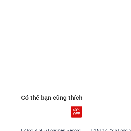
Có thể bạn cũng thích
40%
OFF
L2.821.4.56.6 Longines Record
L4.810.4.72.6 Longin