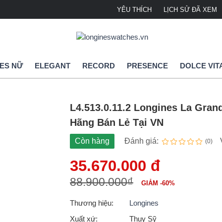
YÊU THÍCH
LỊCH SỬ ĐÃ XEM
ES NỮ
ELEGANT
RECORD
PRESENCE
DOLCE VIT
L4.513.0.11.2 Longines La Gran
Hãng Bán Lẻ Tại VN
Còn hàng
Đánh giá:
(0)
35.670.000 đ
88.900.000₫
GIẢM -60%
Thương hiệu:
Longines
Xuất xứ:
Thụy Sỹ