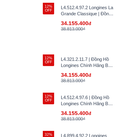
12%
L4.512.4.97.2 Longines La
OFF
Grande Classique | Đồng
Hồ Longines Chính Hãng
34.155.400
đ
Bán Lẻ Tại VN
38.813.000₫
12%
L4.321.2.11.7 | Đồng Hồ
OFF
Longines Chính Hãng Bán
Lẻ Tại VN
34.155.400
đ
38.813.000₫
12%
L4.512.4.97.6 | Đồng Hồ
OFF
Longines Chính Hãng Bán
Lẻ Tại VN
34.155.400
đ
38.813.000₫
32%
L4.899.4.92.2 Longines