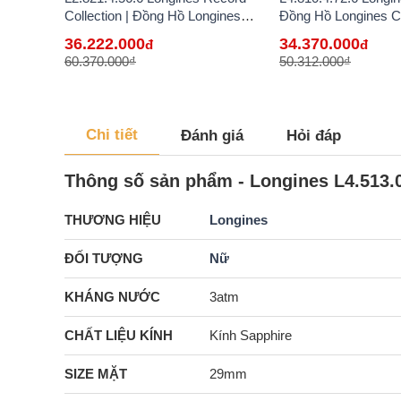
Collection | Đồng Hồ Longines
Đồng Hồ Longines C
Chính Hãng Bán Lẻ Tại VN
Bán Lẻ Tại VN
36.222.000
34.370.000
đ
đ
60.370.000₫
50.312.000₫
Chi tiết
Đánh giá
Hỏi đáp
Thông số sản phẩm - Longines L4.513.0
THƯƠNG HIỆU
Longines
ĐỐI TƯỢNG
Nữ
KHÁNG NƯỚC
3atm
CHẤT LIỆU KÍNH
Kính Sapphire
SIZE MẶT
29mm