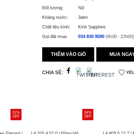
Đối tượng:
Nữ
Kháng nước:
3atm
Chất liệu kính:
Kính Sapphire
Gọi đặt mua:
034 830 9590
(8h30 - 22h00)
THÊM VÀO GIỎ
MUA NGA
CHIA SẺ:
YÊU
32%
34%
OFF
OFF
es Elegant |
L4.325.4.52.0 | Đồng Hồ
L4.809.5.12.7 |