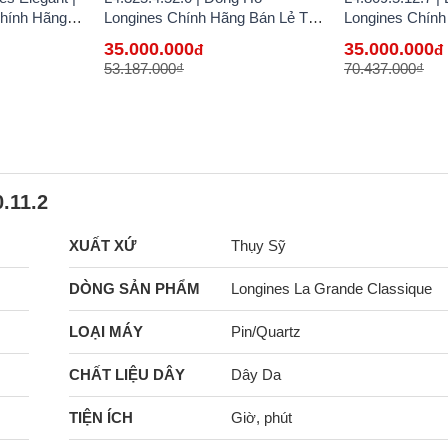
hính Hãng
Longines Chính Hãng Bán Lẻ Tại
Longines Chính
VN
VN
35.000.000
35.000.000
đ
đ
53.187.000₫
70.437.000₫
.11.2
XUẤT XỨ
Thụy Sỹ
DÒNG SẢN PHẨM
Longines La Grande Classique
LOẠI MÁY
Pin/Quartz
CHẤT LIỆU DÂY
Dây Da
TIỆN ÍCH
Giờ, phút