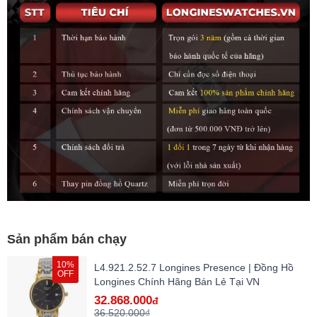
Sản phẩm bán chạy
10%
L4.921.2.52.7 Longines Presence | Đồng Hồ
OFF
Longines Chính Hãng Bán Lẻ Tại VN
32.868.000
đ
36.520.000₫