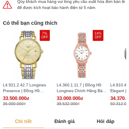
Qúy khách mua hàng vui lòng yêu cầu xuất hóa đơn bán lẻ
để được kích hoạt bảo hành điện tử 5 năm.
Có thể bạn cũng thích
7%
14%
OFF
OFF
L4.921.2.42.7 Longines
L4.360.1.11.7 | Đồng Hồ
L4.810.4.
Presence | Đồng Hồ
Longines Chính Hãng Bán
Elegant |
Longines Chính Hãng Bán
Lẻ Tại VN
Longines
33.500.000
33.000.000
34.370.
đ
đ
Lẻ Tại VN
Lẻ Tại VN
36.000.000₫
38.532.000₫
50.312.00
Chi tiết
Đánh giá
Hỏi đáp