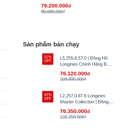
ại VN
Bán Lẻ Tại VN
79.200.000
đ
90.000.000₫
Sản phẩm bán chạy
31%
L5.255.8.57.0 | Đồng Hồ
OFF
Longines Chính Hãng Bán
Lẻ Tại VN
76.120.000
đ
109.890.000₫
42%
L2.257.0.87.6 Longines
OFF
Master Collection | Đồng
Hồ Longines Chính Hãng
76.350.000
đ
Bán Lẻ Tại VN
132.250.000₫