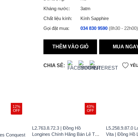
Kháng nước:
3atm
Chất liệu kính:
Kính Sapphire
Gọi đặt mua:
034 830 9590
(8h30 - 22h00)
THÊM VÀO GIỎ
MUA NGA
CHIA SẺ:
YÊU
12%
43%
OFF
OFF
L2.763.8.72.3 | Đồng Hồ
L5.258.9.87.0 L
Longines Chính Hãng Bán Lẻ Tại
Vita | Đồng Hồ 
nes Conquest