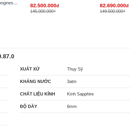
VN - hàng lướt
Hãng Bán Lẻ T
ongines
82.500.000
82.690.000
đ
đ
ại VN -
145.000.000₫
149.500.000₫
.87.0
XUẤT XỨ
Thụy Sỹ
KHÁNG NƯỚC
3atm
CHẤT LIỆU KÍNH
Kính Sapphire
ĐỘ DẦY
6mm