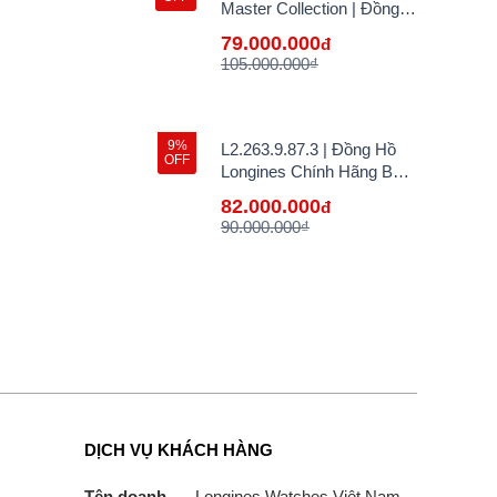
Master Collection | Đồng
Hồ Longines Chính Hãng
79.000.000
đ
Bán Lẻ Tại VN
105.000.000₫
9%
L2.263.9.87.3 | Đồng Hồ
OFF
Longines Chính Hãng Bán
Lẻ Tại VN
82.000.000
đ
90.000.000₫
DỊCH VỤ KHÁCH HÀNG
Tên doanh
Longines Watches Việt Nam