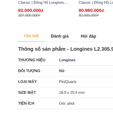
Classic | Đồng Hồ Longines
Classic | Đồng Hồ L
Chính Hãng Bán Lẻ Tại VN -
Chính Hãng Bán Lẻ T
82.000.000
80.960.000
đ
đ
hàng lướt
hàng lướt
207.000.000₫
92.000.000₫
Chi tiết
Đánh giá
Hỏi đáp
Thông số sản phẩm - Longines L2.305.9
THƯƠNG HIỆU
Longines
ĐỐI TƯỢNG
Nữ
LOẠI MÁY
Pin/Quartz
SIZE MẶT
18.9 x 29.4 mm
TIỆN ÍCH
Giờ, phút