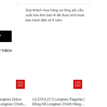
Qúy khách mua hàng vui lòng yêu cầu
xuất hóa đơn bán lẻ để được kích hoạt
bảo hành điện tử 5 năm.
Y
 THÍCH
45%
12%
OFF
OFF
ongines Dolce
L4.274.8.27.2 Longines Flagship |
Longines Chính
Đồng Hồ Longines Chính Hãng