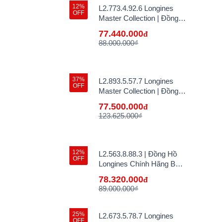
12%
L2.773.4.92.6 Longines
OFF
Master Collection | Đồng
Hồ Longines Chính Hãng
77.440.000
đ
Bán Lẻ Tại VN
88.000.000₫
37%
L2.893.5.57.7 Longines
OFF
Master Collection | Đồng
Hồ Longines Chính Hãng
77.500.000
đ
Bán Lẻ Tại VN
123.625.000₫
12%
L2.563.8.88.3 | Đồng Hồ
OFF
Longines Chính Hãng Bán
Lẻ Tại VN
78.320.000
đ
89.000.000₫
25%
L2.673.5.78.7 Longines
OFF