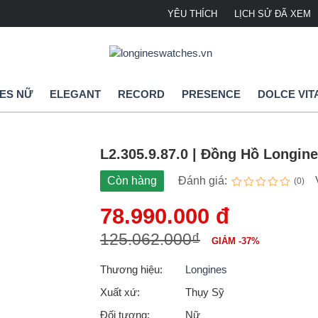
YÊU THÍCH
LỊCH SỬ ĐÃ XEM
ES NỮ
ELEGANT
RECORD
PRESENCE
DOLCE VIT
L2.305.9.87.0 | Đồng Hồ Longin
Còn hàng
Đánh giá:
(0)
78.990.000 đ
125.062.000₫
GIẢM -37%
Thương hiệu:
Longines
Xuất xứ:
Thụy Sỹ
Đối tượng:
Nữ