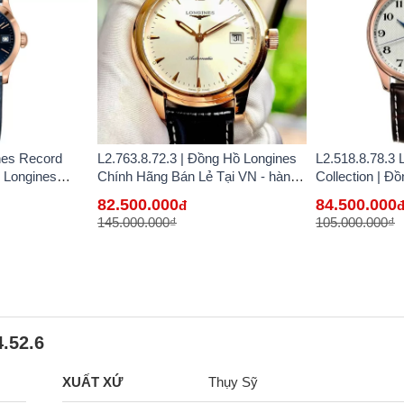
nes Record
L2.763.8.72.3 | Đồng Hồ Longines
L2.518.8.78.3 
ồ Longines
Chính Hãng Bán Lẻ Tại VN - hàng
Collection | Đ
Tại VN
lướt
Chính Hãng Bá
82.500.000
84.500.000
đ
145.000.000₫
105.000.000₫
.52.6
XUẤT XỨ
Thụy Sỹ