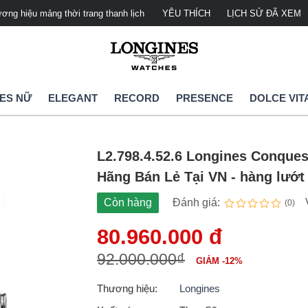
u mảng thời trang thanh lịch
Longines Watches Việt Nam - Đại lý ph
YÊU THÍCH
LỊCH SỬ ĐÃ XEM
ES NỮ
ELEGANT
RECORD
PRESENCE
DOLCE VIT
L2.798.4.52.6 Longines Conques
Hãng Bán Lẻ Tại VN - hàng lướt
Còn hàng
Đánh giá:
(0)
80.960.000 đ
92.000.000₫
GIẢM -12%
Thương hiệu:
Longines