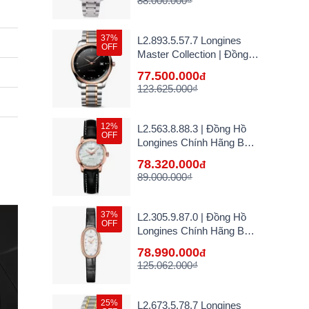
88.000.000₫
37%
L2.893.5.57.7 Longines
OFF
Master Collection | Đồng
Hồ Longines Chính Hãng
77.500.000
đ
Bán Lẻ Tại VN
123.625.000₫
12%
L2.563.8.88.3 | Đồng Hồ
OFF
Longines Chính Hãng Bán
Lẻ Tại VN
78.320.000
đ
89.000.000₫
37%
L2.305.9.87.0 | Đồng Hồ
OFF
Longines Chính Hãng Bán
Lẻ Tại VN
78.990.000
đ
125.062.000₫
25%
L2.673.5.78.7 Longines