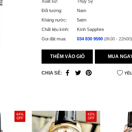
Xuất xứ:
Thụy Sỹ
Đối tượng:
Nam
Kháng nước:
5atm
Chất liệu kính:
Kính Sapphire
Gọi đặt mua:
034 830 9590
(8h30 - 22h00)
THÊM VÀO GIỎ
MUA NGA
CHIA SẺ:
YÊU
44%
43%
OFF
OFF