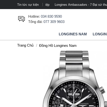
mảng thể thao chuyên nghiệp
Tin tức sự kiện
Longines Ambassadors - 7 Đại sứ thương hiệ
Hotline:
034 830 9590
Tổng đài:
077 309 9603
LONGINES NAM
LONGIN
Trang Chủ
Đồng Hồ Longines Nam