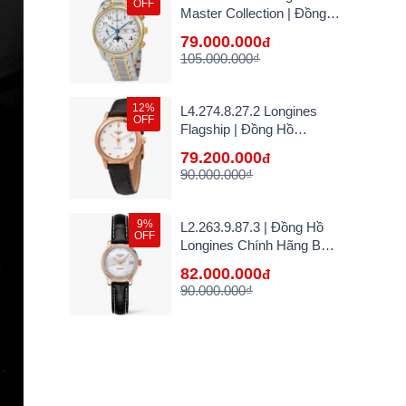
OFF
Master Collection | Đồng
Hồ Longines Chính Hãng
79.000.000
đ
Bán Lẻ Tại VN
105.000.000₫
12%
L4.274.8.27.2 Longines
OFF
Flagship | Đồng Hồ
Longines Chính Hãng Bán
79.200.000
đ
Lẻ Tại VN
90.000.000₫
9%
L2.263.9.87.3 | Đồng Hồ
OFF
Longines Chính Hãng Bán
Lẻ Tại VN
82.000.000
đ
90.000.000₫