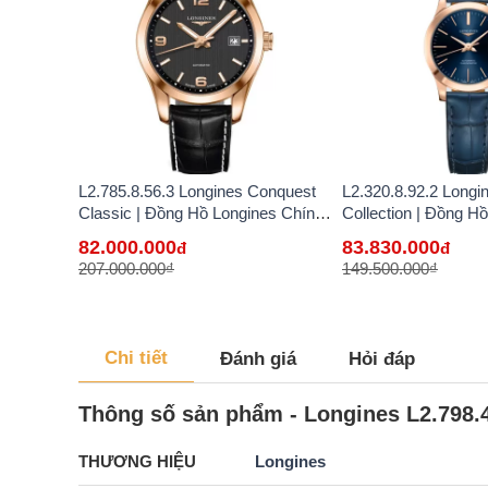
L2.785.8.56.3 Longines Conquest
L2.320.8.92.2 Longi
Classic | Đồng Hồ Longines Chính
Collection | Đồng H
Hãng Bán Lẻ Tại VN - hàng lướt
Chính Hãng Bán Lẻ 
82.000.000
83.830.000
đ
đ
207.000.000₫
149.500.000₫
Chi tiết
Đánh giá
Hỏi đáp
Thông số sản phẩm - Longines L2.798.4
THƯƠNG HIỆU
Longines