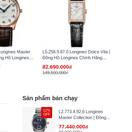
Longines Master
L5.258.9.87.0 Longines Dolce Vita |
ồng Hồ Longines
Đồng Hồ Longines Chính Hãng
n Lẻ Tại VN
Bán Lẻ Tại VN
82.690.000
đ
đ
149.500.000₫
Sản phẩm bán chạy
12%
L2.773.4.92.6 Longines
OFF
Master Collection | Đồng
Hồ Longines Chính Hãng
77.440.000
đ
Bán Lẻ Tại VN