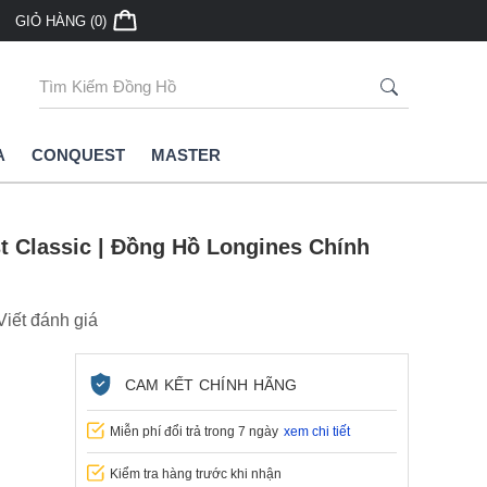
ân phối đồng hồ Longines chính hãng
GIỎ HÀNG (0)
Chính Sách Bảo Hành Tại Longin
Dẫn Cụ Thể
A
CONQUEST
MASTER
t Classic | Đồng Hồ Longines Chính
Viết đánh giá
CAM KẾT CHÍNH HÃNG
Miễn phí đổi trả trong 7 ngày
xem chi tiết
Kiểm tra hàng trước khi nhận