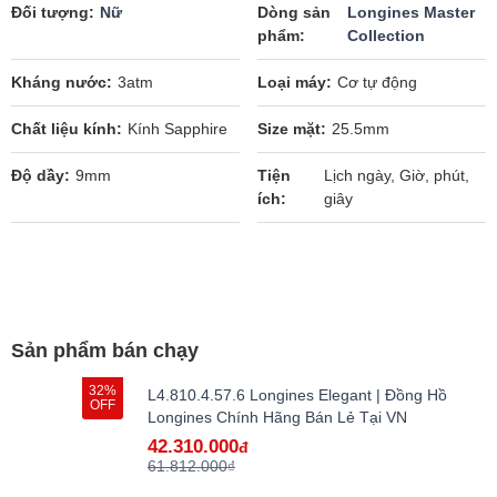
Đối tượng
Nữ
Dòng sản
Longines Master
phẩm
Collection
Kháng nước
3atm
Loại máy
Cơ tự động
Chất liệu kính
Kính Sapphire
Size mặt
25.5mm
Độ dầy
9mm
Tiện
Lịch ngày, Giờ, phút,
ích
giây
Sản phẩm bán chạy
32%
L4.810.4.57.6 Longines Elegant | Đồng Hồ
OFF
Longines Chính Hãng Bán Lẻ Tại VN
42.310.000
đ
61.812.000₫