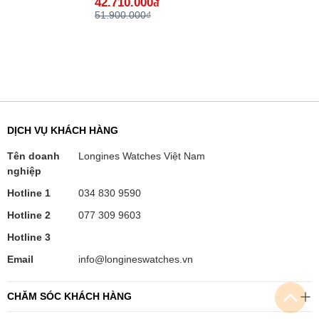
42.710.000
đ
51.900.000₫
DỊCH VỤ KHÁCH HÀNG
Tên doanh
Longines Watches Việt Nam
nghiệp
Hotline 1
034 830 9590
Hotline 2
077 309 9603
Hotline 3
Email
info@longineswatches.vn
CHĂM SÓC KHÁCH HÀNG