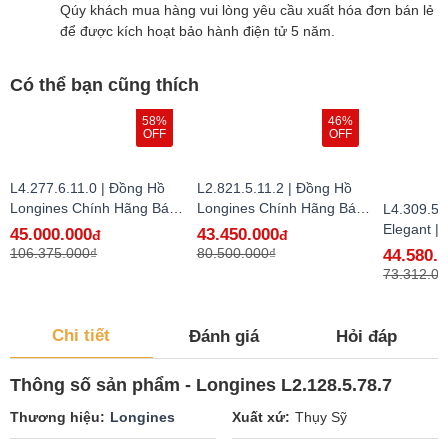
Qúy khách mua hàng vui lòng yêu cầu xuất hóa đơn bán lẻ
để được kích hoạt bảo hành điện tử 5 năm.
Có thể bạn cũng thích
58%
46%
OFF
OFF
L4.277.6.11.0 | Đồng Hồ
L2.821.5.11.2 | Đồng Hồ
Longines Chính Hãng Bán
Longines Chính Hãng Bán
L4.309.5.
Lẻ Tại VN
Lẻ Tại VN - hàng lướt
Elegant |
45.000.000
43.450.000
đ
đ
Longines
106.375.000₫
80.500.000₫
44.580.
Lẻ Tại VN
73.312.00
Chi tiết
Đánh giá
Hỏi đáp
Thông số sản phẩm - Longines L2.128.5.78.7
Thương hiệu
Longines
Xuất xứ
Thụy Sỹ