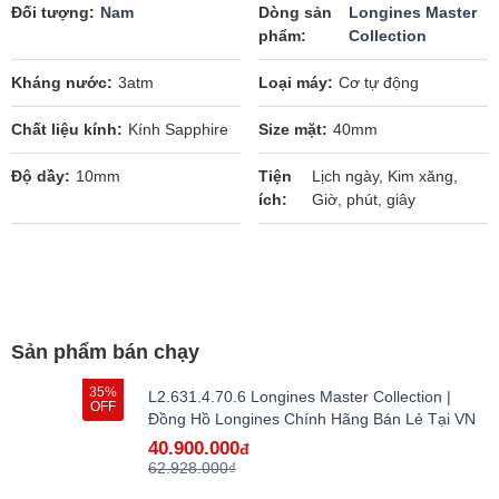
Đối tượng
Nam
Dòng sản
Longines Master
phẩm
Collection
Kháng nước
3atm
Loại máy
Cơ tự động
Chất liệu kính
Kính Sapphire
Size mặt
40mm
Độ dầy
10mm
Tiện
Lịch ngày, Kim xăng,
ích
Giờ, phút, giây
Sản phẩm bán chạy
35%
L2.631.4.70.6 Longines Master Collection |
OFF
Đồng Hồ Longines Chính Hãng Bán Lẻ Tại VN
40.900.000
đ
62.928.000₫