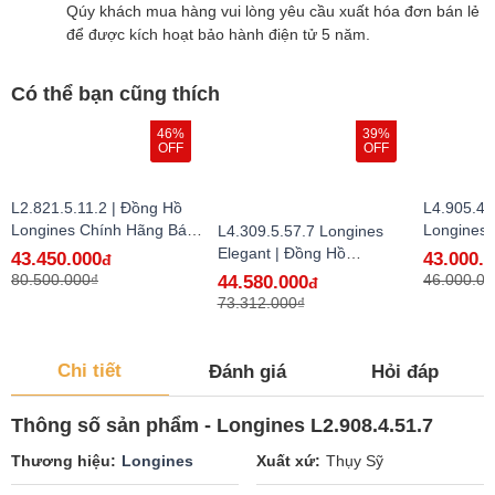
Qúy khách mua hàng vui lòng yêu cầu xuất hóa đơn bán lẻ
để được kích hoạt bảo hành điện tử 5 năm.
Có thể bạn cũng thích
46%
39%
OFF
OFF
L2.821.5.11.2 | Đồng Hồ
L4.905.4.
Longines Chính Hãng Bán
Longines
L4.309.5.57.7 Longines
Lẻ Tại VN - hàng lướt
Lẻ Tại VN
Elegant | Đồng Hồ
43.450.000
43.000.
đ
Longines Chính Hãng Bán
80.500.000₫
46.000.00
44.580.000
đ
Lẻ Tại VN
73.312.000₫
Chi tiết
Đánh giá
Hỏi đáp
Thông số sản phẩm - Longines L2.908.4.51.7
Thương hiệu
Longines
Xuất xứ
Thụy Sỹ