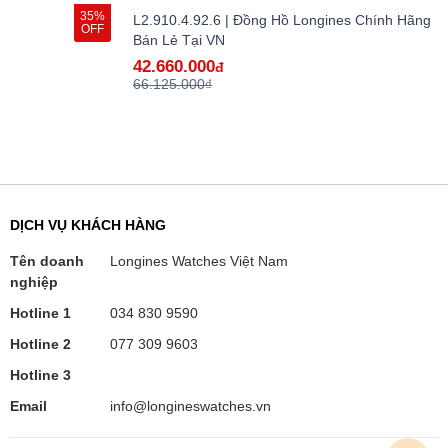
35%
L2.910.4.92.6 | Đồng Hồ Longines Chính Hãng
OFF
Bán Lẻ Tại VN
42.660.000
đ
66.125.000₫
DỊCH VỤ KHÁCH HÀNG
Tên doanh
Longines Watches Việt Nam
nghiệp
Hotline 1
034 830 9590
Hotline 2
077 309 9603
Hotline 3
Email
info@longineswatches.vn