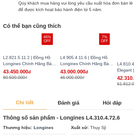
Qúy khách mua hàng vui lòng yêu cầu xuất hóa đơn bán lẻ
để được kích hoạt bảo hành điện tử 5 năm.
Có thể bạn cũng thích
46%
7%
OFF
OFF
L2.821.5.11.2 | Đồng Hồ
L4.905.4.11.6 | Đồng Hồ
Longines Chính Hãng Bán
Longines Chính Hãng Bán
L4.810.4.
Lẻ Tại VN - hàng lướt
Lẻ Tại VN
Elegant |
43.450.000
43.000.000
đ
đ
Longines
80.500.000₫
46.000.000₫
42.310.
Lẻ Tại VN
61.812.00
Chi tiết
Đánh giá
Hỏi đáp
Thông số sản phẩm - Longines L4.310.4.72.6
Thương hiệu
Longines
Xuất xứ
Thụy Sỹ