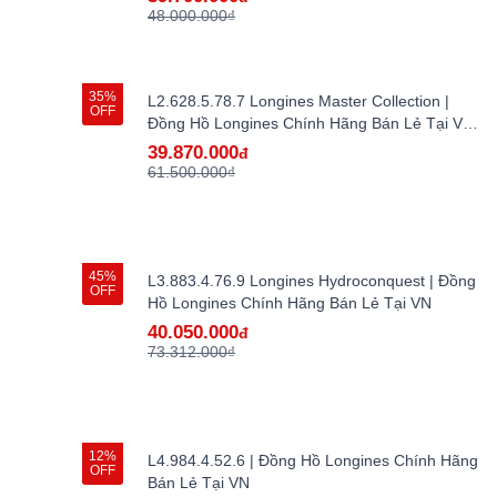
48.000.000₫
35%
L2.628.5.78.7 Longines Master Collection |
OFF
Đồng Hồ Longines Chính Hãng Bán Lẻ Tại VN -
hàng lướt
39.870.000
đ
61.500.000₫
45%
L3.883.4.76.9 Longines Hydroconquest | Đồng
OFF
Hồ Longines Chính Hãng Bán Lẻ Tại VN
40.050.000
đ
73.312.000₫
12%
L4.984.4.52.6 | Đồng Hồ Longines Chính Hãng
OFF
Bán Lẻ Tại VN