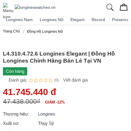
Longines Nam
Longines Nữ
Elegant
Record
Presence
Trang Chủ
Đồng Hồ Longines Nữ
L4.310.4.72.6 Longines Elegant | Đồng Hồ
Longines Chính Hãng Bán Lẻ Tại VN
Còn hàng
Đánh giá:
Viết đánh giá
(0)
41.745.440 đ
47.438.000₫
GIẢM -12%
Thương hiệu:
Longines
Xuất xứ:
Thụy Sỹ