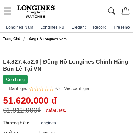
Longines Nam
Longines Nữ
Elegant
Record
Presence
Trang Chủ
Đồng Hồ Longines Nam
L4.827.4.52.0 | Đồng Hồ Longines Chính Hãng
Bán Lẻ Tại VN
Còn hàng
Đánh giá:
Viết đánh giá
(0)
51.620.000 đ
61.812.000₫
GIẢM -16%
Thương hiệu:
Longines
Xuất xứ:
Thụy Sỹ