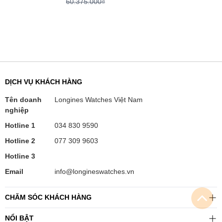
60.375.000₫
DỊCH VỤ KHÁCH HÀNG
Tên doanh
Longines Watches Việt Nam
nghiệp
Hotline 1
034 830 9590
Hotline 2
077 309 9603
Hotline 3
Email
info@longineswatches.vn
CHĂM SÓC KHÁCH HÀNG
NỔI BẬT