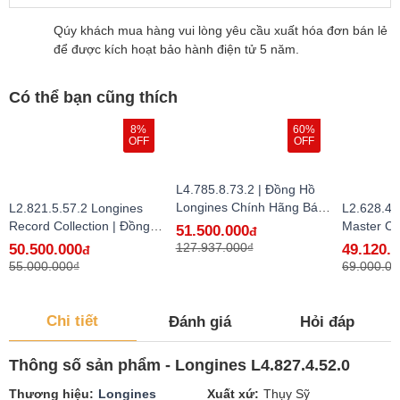
Qúy khách mua hàng vui lòng yêu cầu xuất hóa đơn bán lẻ
để được kích hoạt bảo hành điện tử 5 năm.
Có thể bạn cũng thích
8%
60%
OFF
OFF
L4.785.8.73.2 | Đồng Hồ
Longines Chính Hãng Bán
L2.821.5.57.2 Longines
L2.628.4.
Lẻ Tại VN - hàng lướt
Record Collection | Đồng
Master Co
51.500.000
đ
Hồ Longines Chính Hãng
Hồ Longi
127.937.000₫
50.500.000
49.120.
đ
Bán Lẻ Tại VN
Bán Lẻ Tạ
55.000.000₫
69.000.00
Chi tiết
Đánh giá
Hỏi đáp
Thông số sản phẩm - Longines L4.827.4.52.0
Thương hiệu
Longines
Xuất xứ
Thụy Sỹ