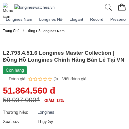
Longines Nam
Longines Nữ
Elegant
Record
Presence
Trang Chủ
Đồng Hồ Longines Nam
L2.793.4.51.6 Longines Master Collection |
Đồng Hồ Longines Chính Hãng Bán Lẻ Tại VN
Còn hàng
Đánh giá:
Viết đánh giá
(0)
51.864.560 đ
58.937.000₫
GIẢM -12%
Thương hiệu:
Longines
Xuất xứ:
Thụy Sỹ