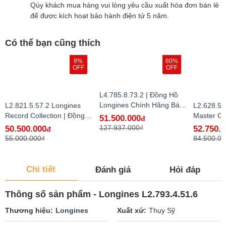
Qúy khách mua hàng vui lòng yêu cầu xuất hóa đơn bán lẻ
để được kích hoạt bảo hành điện tử 5 năm.
Có thể bạn cũng thích
8%
60%
OFF
OFF
L4.785.8.73.2 | Đồng Hồ
Longines Chính Hãng Bán
L2.821.5.57.2 Longines
L2.628.5.
Lẻ Tại VN - hàng lướt
Record Collection | Đồng
Master Co
51.500.000
đ
Hồ Longines Chính Hãng
Hồ Longi
127.937.000₫
50.500.000
52.750.
đ
Bán Lẻ Tại VN
Bán Lẻ Tạ
55.000.000₫
84.500.00
Chi tiết
Đánh giá
Hỏi đáp
Thông số sản phẩm - Longines L2.793.4.51.6
Thương hiệu
Longines
Xuất xứ
Thụy Sỹ