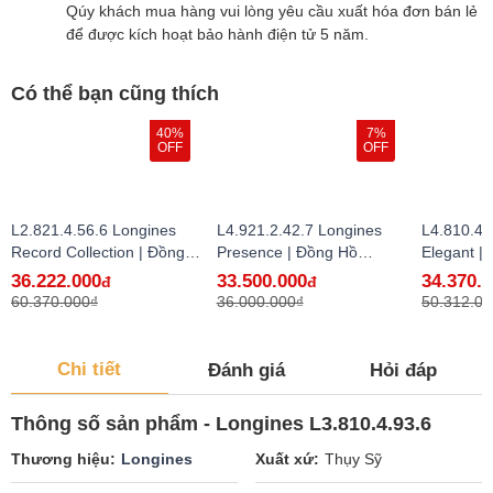
Qúy khách mua hàng vui lòng yêu cầu xuất hóa đơn bán lẻ
để được kích hoạt bảo hành điện tử 5 năm.
Có thể bạn cũng thích
40%
7%
OFF
OFF
L2.821.4.56.6 Longines
L4.921.2.42.7 Longines
L4.810.4.
Record Collection | Đồng
Presence | Đồng Hồ
Elegant |
Hồ Longines Chính Hãng
Longines Chính Hãng Bán
Longines
36.222.000
33.500.000
34.370.
đ
đ
Bán Lẻ Tại VN
Lẻ Tại VN
Lẻ Tại VN
60.370.000₫
36.000.000₫
50.312.00
Chi tiết
Đánh giá
Hỏi đáp
Thông số sản phẩm - Longines L3.810.4.93.6
Thương hiệu
Longines
Xuất xứ
Thụy Sỹ