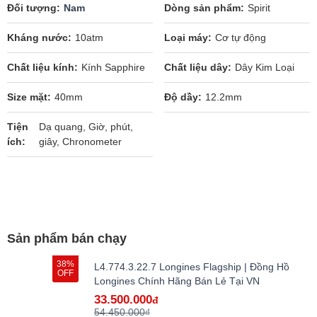
Đối tượng
Nam
Dòng sản phẩm
Spirit
Kháng nước
10atm
Loại máy
Cơ tự động
Chất liệu kính
Kính Sapphire
Chất liệu dây
Dây Kim Loại
Size mặt
40mm
Độ dầy
12.2mm
Tiện
Dạ quang, Giờ, phút,
ích
giây, Chronometer
Sản phẩm bán chạy
38%
L4.774.3.22.7 Longines Flagship | Đồng Hồ
OFF
Longines Chính Hãng Bán Lẻ Tại VN
33.500.000
đ
54.450.000₫