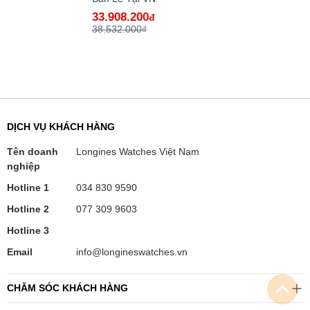
33.908.200
đ
38.532.000₫
DỊCH VỤ KHÁCH HÀNG
Tên doanh
Longines Watches Việt Nam
nghiệp
Hotline 1
034 830 9590
Hotline 2
077 309 9603
Hotline 3
Email
info@longineswatches.vn
CHĂM SÓC KHÁCH HÀNG