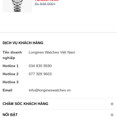
81.938.000₫
DỊCH VỤ KHÁCH HÀNG
Tên doanh
Longines Watches Việt Nam
nghiệp
Hotline 1
034 830 9590
Hotline 2
077 309 9603
Hotline 3
Email
info@longineswatches.vn
CHĂM SÓC KHÁCH HÀNG
NỔI BẬT