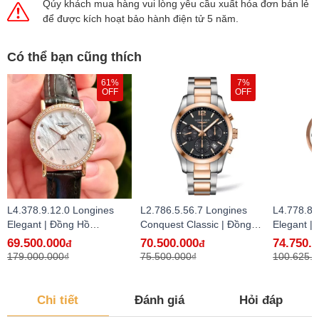
Qúy khách mua hàng vui lòng yêu cầu xuất hóa đơn bán lẻ
để được kích hoạt bảo hành điện tử 5 năm.
Có thể bạn cũng thích
61%
7%
OFF
OFF
L4.378.9.12.0 Longines
L2.786.5.56.7 Longines
L4.778.8.
Elegant | Đồng Hồ
Conquest Classic | Đồng
Elegant |
Longines Chính Hãng Bán
Hồ Longines Chính Hãng
Longines
69.500.000
70.500.000
74.750.
đ
đ
Lẻ Tại VN - hàng lướt
Bán Lẻ Tại VN
Lẻ Tại VN
179.000.000₫
75.500.000₫
100.625.
Chi tiết
Đánh giá
Hỏi đáp