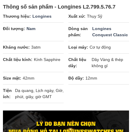
Thông số sản phẩm - Longines L2.799.5.76.7
Thương hiệu
Longines
Xuất xứ
Thụy Sỹ
Đối tượng
Nam
Dòng sản
Longines
phẩm
Conquest Classic
Kháng nước
3atm
Loại máy
Cơ tự động
Chất liệu kính
Kính Sapphire
Chất liệu
Dây Vàng & thép
dây
không gỉ
Size mặt
42mm
Độ dầy
12mm
Tiện
Dạ quang, Lịch ngày, Giờ,
ích
phút, giây, giờ GMT