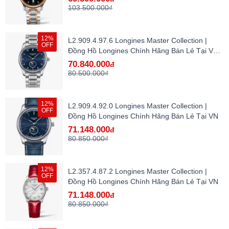
103.500.000₫
12%
L2.909.4.97.6 Longines Master Collection |
OFF
Đồng Hồ Longines Chính Hãng Bán Lẻ Tại VN -
hàng lướt
70.840.000
đ
80.500.000₫
12%
L2.909.4.92.0 Longines Master Collection |
OFF
Đồng Hồ Longines Chính Hãng Bán Lẻ Tại VN
71.148.000
đ
80.850.000₫
12%
L2.357.4.87.2 Longines Master Collection |
OFF
Đồng Hồ Longines Chính Hãng Bán Lẻ Tại VN
71.148.000
đ
80.850.000₫