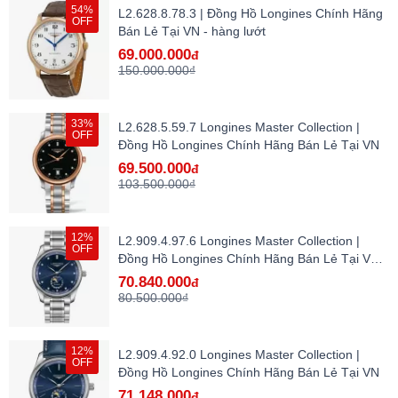
54%
L2.628.8.78.3 | Đồng Hồ Longines Chính Hãng
OFF
Bán Lẻ Tại VN - hàng lướt
69.000.000
đ
150.000.000₫
33%
L2.628.5.59.7 Longines Master Collection |
OFF
Đồng Hồ Longines Chính Hãng Bán Lẻ Tại VN
69.500.000
đ
103.500.000₫
12%
L2.909.4.97.6 Longines Master Collection |
OFF
Đồng Hồ Longines Chính Hãng Bán Lẻ Tại VN -
hàng lướt
70.840.000
đ
80.500.000₫
12%
L2.909.4.92.0 Longines Master Collection |
OFF
Đồng Hồ Longines Chính Hãng Bán Lẻ Tại VN
71.148.000
đ