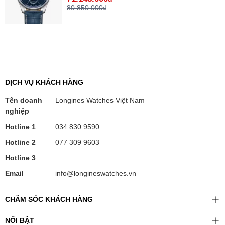
80.850.000₫
DỊCH VỤ KHÁCH HÀNG
Tên doanh
Longines Watches Việt Nam
nghiệp
Hotline 1
034 830 9590
Hotline 2
077 309 9603
Hotline 3
Email
info@longineswatches.vn
CHĂM SÓC KHÁCH HÀNG
NỔI BẬT