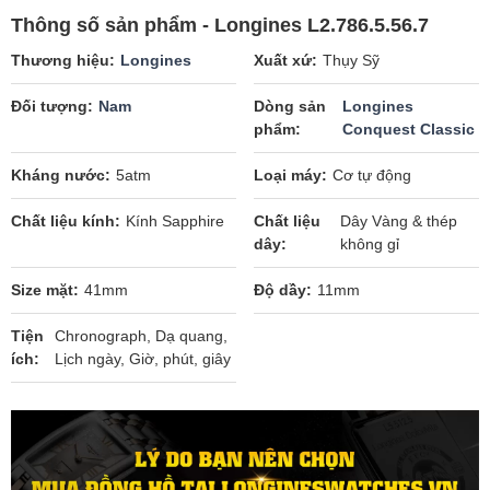
Thông số sản phẩm - Longines L2.786.5.56.7
Thương hiệu
Longines
Xuất xứ
Thụy Sỹ
Đối tượng
Nam
Dòng sản
Longines
phẩm
Conquest Classic
Kháng nước
5atm
Loại máy
Cơ tự động
Chất liệu kính
Kính Sapphire
Chất liệu
Dây Vàng & thép
dây
không gỉ
Size mặt
41mm
Độ dầy
11mm
Tiện
Chronograph, Dạ quang,
ích
Lịch ngày, Giờ, phút, giây