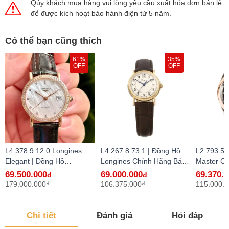
Qúy khách mua hàng vui lòng yêu cầu xuất hóa đơn bán lẻ
để được kích hoạt bảo hành điện tử 5 năm.
Có thể bạn cũng thích
61%
35%
OFF
OFF
L4.378.9.12.0 Longines
L4.267.8.73.1 | Đồng Hồ
L2.793.5.
Elegant | Đồng Hồ
Longines Chính Hãng Bán
Master Co
Longines Chính Hãng Bán
Lẻ Tại VN
Hồ Longi
69.500.000
69.000.000
69.370.
đ
đ
Lẻ Tại VN - hàng lướt
Bán Lẻ Tạ
179.000.000₫
106.375.000₫
115.000.
Chi tiết
Đánh giá
Hỏi đáp