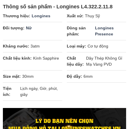
Thông số sản phẩm - Longines L4.322.2.11.8
Thương hiệu
Longines
Xuất xứ
Thụy Sỹ
Đối tượng
Nữ
Dòng sản
Longines
phẩm
Presence
Kháng nước
3atm
Loại máy
Cơ tự động
Chất liệu kính
Kính Sapphire
Chất
Dây Thép Không Gỉ
liệu dây
Mạ Vàng PVD
Size mặt
30mm
Độ dầy
6mm
Tiện
Lịch ngày, Giờ, phút,
ích
giây