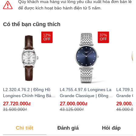
Qúy khách mua hàng vui lòng yêu cầu xuất hóa đơn bán lẻ
để được kích hoạt bảo hành điện tử 5 năm.
Có thể bạn cũng thích
12%
37%
OFF
OFF
L2.320.4.76.2 | Đồng Hồ
L4.755.4.97.6 Longines La
L4.709.1.
Longines Chính Hãng Bán
Grande Classique | Đồng
Grande Cl
Lẻ Tại VN
Hồ Longines Chính Hãng
Hồ Longi
27.720.000
27.000.000
29.000.
đ
đ
Bán Lẻ Tại VN
Bán Lẻ Tạ
31.500.000₫
43.125.000₫
46.000.00
Chi tiết
Đánh giá
Hỏi đáp