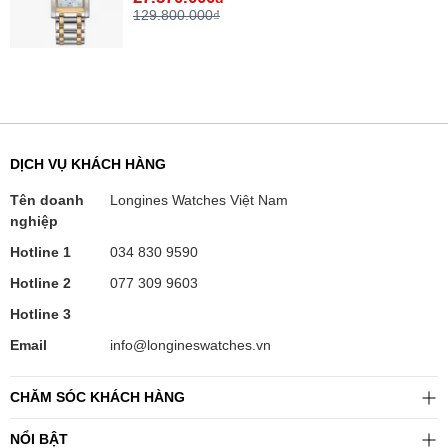
129.800.000₫
DỊCH VỤ KHÁCH HÀNG
Tên doanh
Longines Watches Việt Nam
nghiệp
Hotline 1
034 830 9590
Hotline 2
077 309 9603
Hotline 3
Email
info@longineswatches.vn
CHĂM SÓC KHÁCH HÀNG
NỔI BẬT