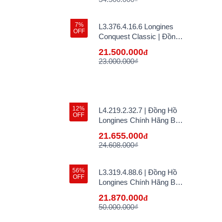
7%
L3.376.4.16.6 Longines
OFF
Conquest Classic | Đồng
Hồ Longines Chính Hãng
21.500.000
đ
Bán Lẻ Tại VN
23.000.000₫
12%
L4.219.2.32.7 | Đồng Hồ
OFF
Longines Chính Hãng Bán
Lẻ Tại VN
21.655.000
đ
24.608.000₫
56%
L3.319.4.88.6 | Đồng Hồ
OFF
Longines Chính Hãng Bán
Lẻ Tại VN
21.870.000
đ
50.000.000₫