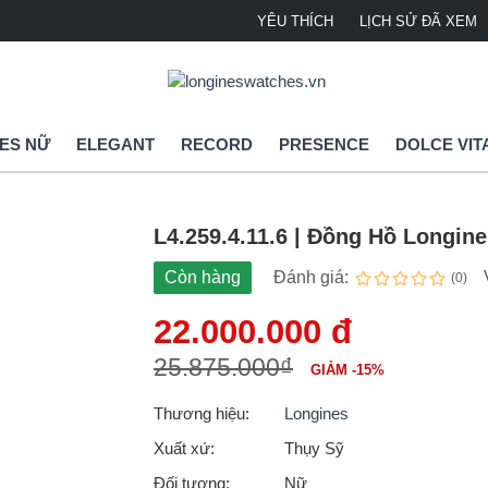
YÊU THÍCH
LỊCH SỬ ĐÃ XEM
ES NỮ
ELEGANT
RECORD
PRESENCE
DOLCE VIT
L4.259.4.11.6 | Đồng Hồ Longin
Còn hàng
Đánh giá:
(0)
22.000.000 đ
25.875.000₫
GIẢM -15%
Thương hiệu:
Longines
Xuất xứ:
Thụy Sỹ
Đối tượng:
Nữ