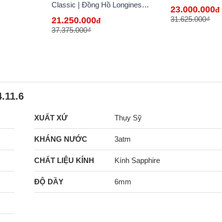
VN
Classic | Đồng Hồ Longines
23.000.000
đ
Chính Hãng Bán Lẻ Tại VN
31.625.000₫
21.250.000
đ
37.375.000₫
.11.6
XUẤT XỨ
Thụy Sỹ
KHÁNG NƯỚC
3atm
CHẤT LIỆU KÍNH
Kính Sapphire
ĐỘ DẦY
6mm