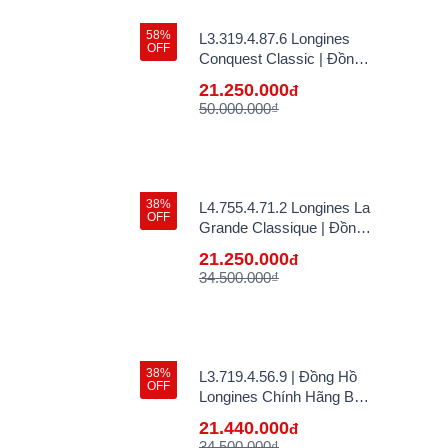
58%
L3.319.4.87.6 Longines
OFF
Conquest Classic | Đồng
Hồ Longines Chính Hãng
21.250.000
đ
Bán Lẻ Tại VN
50.000.000₫
38%
L4.755.4.71.2 Longines La
OFF
Grande Classique | Đồng
Hồ Longines Chính Hãng
21.250.000
đ
Bán Lẻ Tại VN
34.500.000₫
38%
L3.719.4.56.9 | Đồng Hồ
OFF
Longines Chính Hãng Bán
Lẻ Tại VN
21.440.000
đ
34.500.000₫