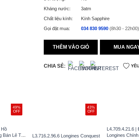
Kháng nước:
3atm
Chất liệu kính:
Kính Sapphire
Gọi đặt mua:
034 830 9590
(8h30 - 22h00)
THÊM VÀO GIỎ
MUA NGA
CHIA SẺ:
YÊU
49%
43%
OFF
OFF
g Hồ
L4.709.4.21.6 |
g Bán Lẻ Tại
Longines Chính
L3.716.2.96.6 Longines Conquest