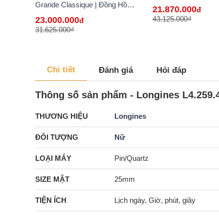
VN
Grande Classique | Đồng Hồ
21.870.000
đ
Longines Chính Hãng Bán Lẻ Tại
43.125.000₫
23.000.000
đ
VN
31.625.000₫
Chi tiết
Đánh giá
Hỏi đáp
Thông số sản phẩm - Longines L4.259.4
THƯƠNG HIỆU
Longines
ĐỐI TƯỢNG
Nữ
LOẠI MÁY
Pin/Quartz
SIZE MẶT
25mm
TIỆN ÍCH
Lịch ngày, Giờ, phút, giây