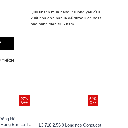
Qúy khách mua hàng vui lòng yêu cầu
xuất hóa đơn bán lẻ để được kích hoạt
bảo hành điện tử 5 năm.
Y
 THÍCH
27%
54%
OFF
OFF
 Đồng Hồ
 Hãng Bán Lẻ Tại
L3.718.2.56.9 Longines Conquest