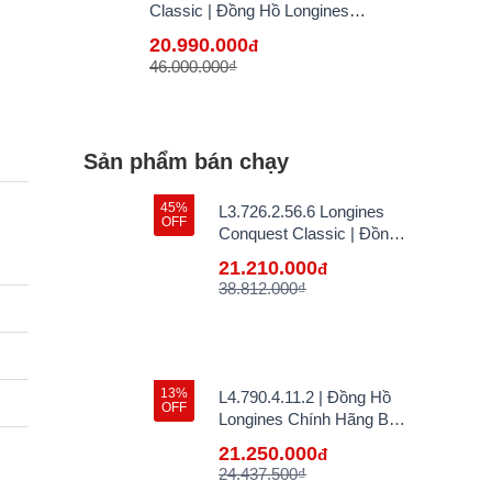
Classic | Đồng Hồ Longines
Chính Hãng Bán Lẻ Tại VN
20.990.000
đ
46.000.000₫
Sản phẩm bán chạy
45%
L3.726.2.56.6 Longines
OFF
Conquest Classic | Đồng
Hồ Longines Chính Hãng
21.210.000
đ
Bán Lẻ Tại VN
38.812.000₫
13%
L4.790.4.11.2 | Đồng Hồ
OFF
Longines Chính Hãng Bán
Lẻ Tại VN
21.250.000
đ
24.437.500₫