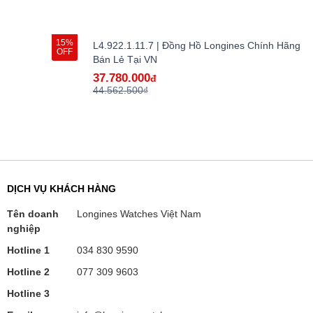
15%
L4.922.1.11.7 | Đồng Hồ Longines Chính Hãng
OFF
Bán Lẻ Tại VN
37.780.000
đ
44.562.500₫
DỊCH VỤ KHÁCH HÀNG
Tên doanh
Longines Watches Việt Nam
nghiệp
Hotline 1
034 830 9590
Hotline 2
077 309 9603
Hotline 3