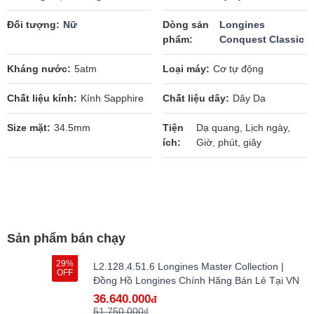
Đối tượng
Nữ
Dòng sản
Longines
phẩm
Conquest Classic
Kháng nước
5atm
Loại máy
Cơ tự động
Chất liệu kính
Kính Sapphire
Chất liệu dây
Dây Da
Size mặt
34.5mm
Tiện
Dạ quang, Lịch ngày,
ích
Giờ, phút, giây
Sản phẩm bán chạy
29%
L2.128.4.51.6 Longines Master Collection |
OFF
Đồng Hồ Longines Chính Hãng Bán Lẻ Tại VN
36.640.000
đ
51.750.000₫