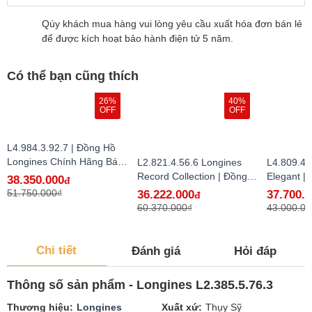
Qúy khách mua hàng vui lòng yêu cầu xuất hóa đơn bán lẻ
để được kích hoạt bảo hành điện tử 5 năm.
Có thể bạn cũng thích
26%
40%
OFF
OFF
L4.984.3.92.7 | Đồng Hồ
Longines Chính Hãng Bán
L2.821.4.56.6 Longines
L4.809.4.
Lẻ Tại VN
Record Collection | Đồng
Elegant |
38.350.000
đ
Hồ Longines Chính Hãng
Longines
51.750.000₫
36.222.000
37.700.
đ
Bán Lẻ Tại VN
Lẻ Tại VN
60.370.000₫
43.000.00
Chi tiết
Đánh giá
Hỏi đáp
Thông số sản phẩm - Longines L2.385.5.76.3
Thương hiệu
Longines
Xuất xứ
Thụy Sỹ