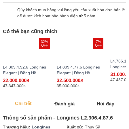
Qúy khách mua hàng vui lòng yêu cầu xuất hóa đơn bán lẻ
để được kích hoạt bảo hành điện tử 5 năm.
Có thể bạn cũng thích
32%
7%
OFF
OFF
L4.766.1.
Longines
L4.309.4.92.6 Longines
L4.809.4.77.6 Longines
Lẻ Tại VN
Elegant | Đồng Hồ
Elegant | Đồng Hồ
31.000.
Longines Chính Hãng Bán
Longines Chính Hãng Bán
47.437.00
32.000.000
32.500.000
đ
đ
Lẻ Tại VN
Lẻ Tại VN
47.347.000₫
35.000.000₫
Chi tiết
Đánh giá
Hỏi đáp
Thông số sản phẩm - Longines L2.306.4.87.6
Thương hiệu
Longines
Xuất xứ
Thụy Sỹ