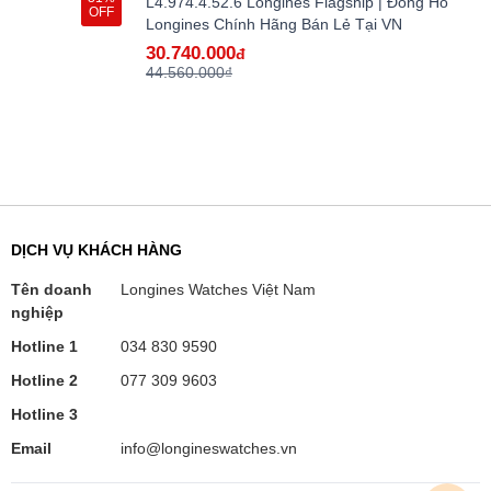
L4.974.4.52.6 Longines Flagship | Đồng Hồ
OFF
Longines Chính Hãng Bán Lẻ Tại VN
30.740.000
đ
44.560.000₫
DỊCH VỤ KHÁCH HÀNG
Tên doanh
Longines Watches Việt Nam
nghiệp
Hotline 1
034 830 9590
Hotline 2
077 309 9603
Hotline 3
Email
info@longineswatches.vn