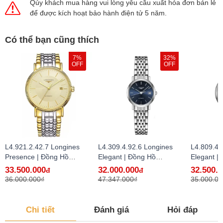
Qúy khách mua hàng vui lòng yêu cầu xuất hóa đơn bán lẻ
để được kích hoạt bảo hành điện tử 5 năm.
Có thể bạn cũng thích
7%
32%
OFF
OFF
L4.921.2.42.7 Longines
L4.309.4.92.6 Longines
L4.809.4.
Presence | Đồng Hồ
Elegant | Đồng Hồ
Elegant |
Longines Chính Hãng Bán
Longines Chính Hãng Bán
Longines
33.500.000
32.000.000
32.500.
đ
đ
Lẻ Tại VN
Lẻ Tại VN
Lẻ Tại VN
36.000.000₫
47.347.000₫
35.000.00
Chi tiết
Đánh giá
Hỏi đáp