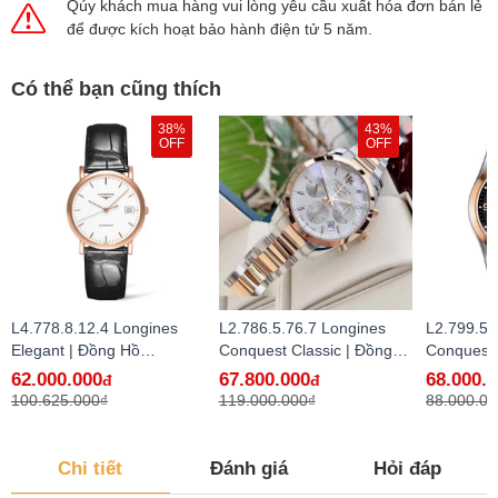
Qúy khách mua hàng vui lòng yêu cầu xuất hóa đơn bán lẻ
để được kích hoạt bảo hành điện tử 5 năm.
Có thể bạn cũng thích
38%
43%
OFF
OFF
L4.778.8.12.4 Longines
L2.786.5.76.7 Longines
L2.799.5.
Elegant | Đồng Hồ
Conquest Classic | Đồng
Conquest 
Longines Chính Hãng Bán
Hồ Longines Chính Hãng
Hồ Longi
62.000.000
67.800.000
68.000.
đ
đ
Lẻ Tại VN
Bán Lẻ Tại VN
Bán Lẻ Tạ
100.625.000₫
119.000.000₫
88.000.00
Chi tiết
Đánh giá
Hỏi đáp