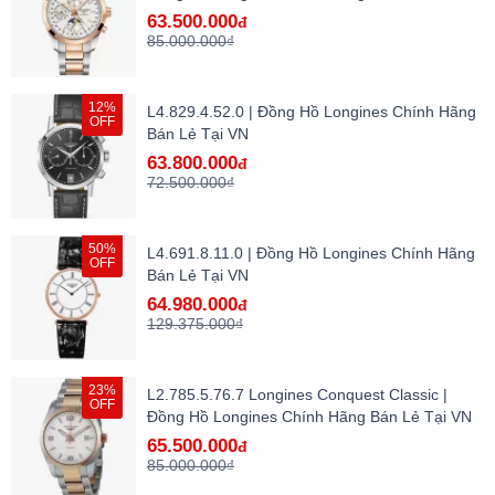
hàng lướt
63.500.000
đ
85.000.000₫
12%
L4.829.4.52.0 | Đồng Hồ Longines Chính Hãng
OFF
Bán Lẻ Tại VN
63.800.000
đ
72.500.000₫
50%
L4.691.8.11.0 | Đồng Hồ Longines Chính Hãng
OFF
Bán Lẻ Tại VN
64.980.000
đ
129.375.000₫
23%
L2.785.5.76.7 Longines Conquest Classic |
OFF
Đồng Hồ Longines Chính Hãng Bán Lẻ Tại VN
65.500.000
đ
85.000.000₫