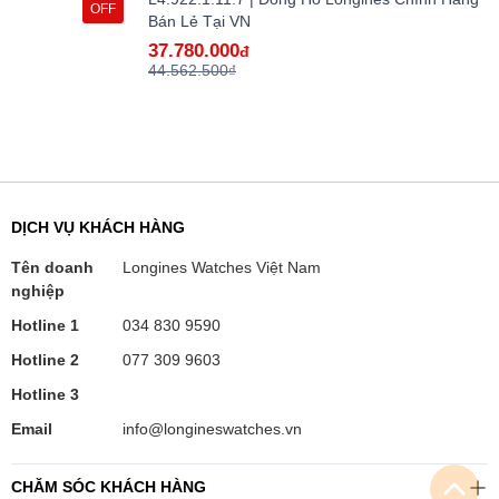
OFF
Bán Lẻ Tại VN
37.780.000
đ
44.562.500₫
DỊCH VỤ KHÁCH HÀNG
Tên doanh
Longines Watches Việt Nam
nghiệp
Hotline 1
034 830 9590
Hotline 2
077 309 9603
Hotline 3
Email
info@longineswatches.vn
CHĂM SÓC KHÁCH HÀNG