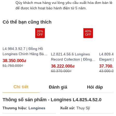
Qúy khách mua hàng vui lòng yêu cầu xuất hóa đơn bán lẻ
để được kích hoạt bảo hành điện tử 5 năm.
Có thể bạn cũng thích
26%
40%
OFF
OFF
L4.984.3.92.7 | Đồng Hồ
Longines Chính Hãng Bán
L2.821.4.56.6 Longines
L4.809.4.
Lẻ Tại VN
Record Collection | Đồng
Elegant |
38.350.000
đ
Hồ Longines Chính Hãng
Longines
51.750.000₫
36.222.000
37.700.
đ
Bán Lẻ Tại VN
Lẻ Tại VN
60.370.000₫
43.000.00
Chi tiết
Đánh giá
Hỏi đáp
Thông số sản phẩm - Longines L4.825.4.52.0
Thương hiệu
Longines
Xuất xứ
Thụy Sỹ