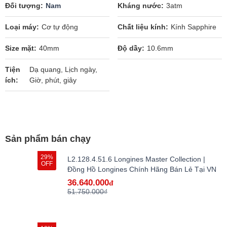
Đối tượng
Nam
Kháng nước
3atm
Loại máy
Cơ tự động
Chất liệu kính
Kính Sapphire
Size mặt
40mm
Độ dầy
10.6mm
Tiện
Dạ quang, Lịch ngày,
ích
Giờ, phút, giây
Sản phẩm bán chạy
29%
L2.128.4.51.6 Longines Master Collection |
OFF
Đồng Hồ Longines Chính Hãng Bán Lẻ Tại VN
36.640.000
đ
51.750.000₫