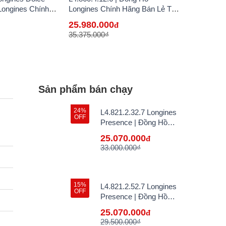
Longines Chính
Longines Chính Hãng Bán Lẻ Tại
ại VN
VN
25.980.000
đ
35.375.000₫
Sản phẩm bán chạy
24%
L4.821.2.32.7 Longines
OFF
Presence | Đồng Hồ
Longines Chính Hãng Bán
25.070.000
đ
Lẻ Tại VN
33.000.000₫
15%
L4.821.2.52.7 Longines
OFF
Presence | Đồng Hồ
Longines Chính Hãng Bán
25.070.000
đ
Lẻ Tại VN
29.500.000₫