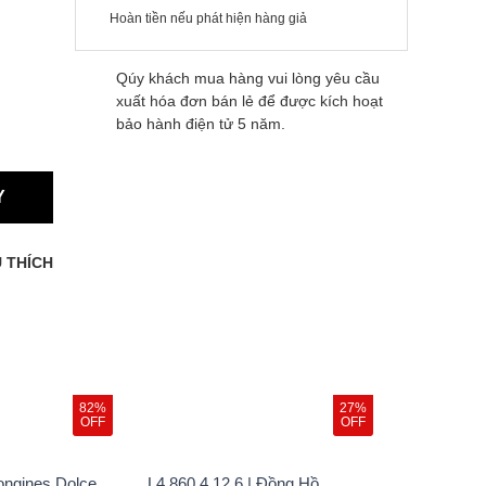
Hoàn tiền nếu phát hiện hàng giả
Qúy khách mua hàng vui lòng yêu cầu
xuất hóa đơn bán lẻ để được kích hoạt
bảo hành điện tử 5 năm.
Y
 THÍCH
82%
27%
OFF
OFF
ongines Dolce
L4.860.4.12.6 | Đồng Hồ