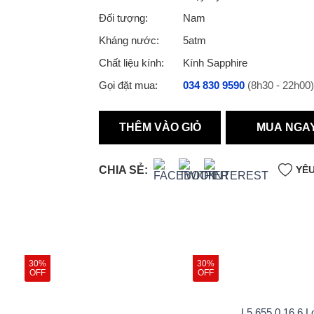
Đối tượng:
Nam
Kháng nước:
5atm
Chất liệu kính:
Kính Sapphire
Gọi đặt mua:
034 830 9590
(8h30 - 22h00)
THÊM VÀO GIỎ
MUA NGA
CHIA SẺ:
YÊU
30%
30%
OFF
OFF
L5.655.0.16.6 L