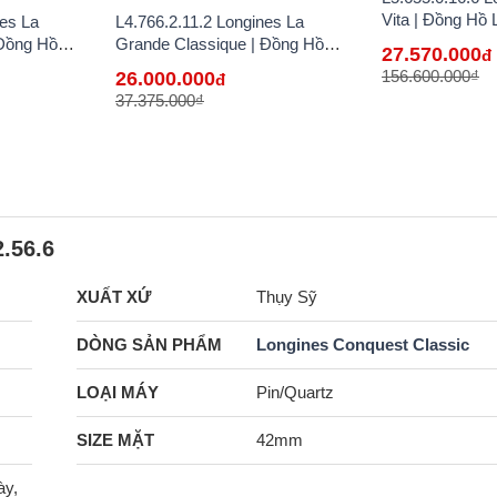
Vita | Đồng Hồ 
nes La
L4.766.2.11.2 Longines La
Hãng Bán Lẻ T
 Đồng Hồ
Grande Classique | Đồng Hồ
27.570.000
đ
g Bán Lẻ Tại
Longines Chính Hãng Bán Lẻ Tại
156.600.000₫
26.000.000
đ
VN
37.375.000₫
.56.6
XUẤT XỨ
Thụy Sỹ
DÒNG SẢN PHẨM
Longines Conquest Classic
LOẠI MÁY
Pin/Quartz
SIZE MẶT
42mm
ày,