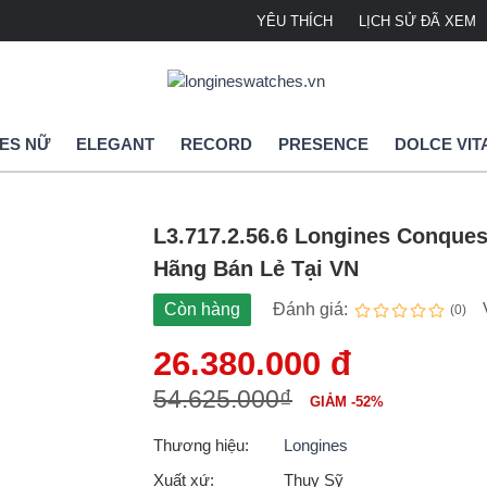
YÊU THÍCH
LỊCH SỬ ĐÃ XEM
ES NỮ
ELEGANT
RECORD
PRESENCE
DOLCE VIT
L3.717.2.56.6 Longines Conques
Hãng Bán Lẻ Tại VN
Còn hàng
Đánh giá:
(0)
26.380.000 đ
54.625.000₫
GIẢM -52%
Thương hiệu:
Longines
Xuất xứ:
Thụy Sỹ