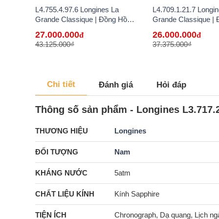
L4.755.4.97.6 Longines La
L4.709.1.21.7 Longi
Grande Classique | Đồng Hồ
Grande Classique |
Longines Chính Hãng Bán Lẻ Tại
Longines Chính Hãn
27.000.000
26.000.000
đ
đ
VN
VN
43.125.000₫
37.375.000₫
Chi tiết
Đánh giá
Hỏi đáp
Thông số sản phẩm - Longines L3.717.2
THƯƠNG HIỆU
Longines
ĐỐI TƯỢNG
Nam
KHÁNG NƯỚC
5atm
CHẤT LIỆU KÍNH
Kính Sapphire
TIỆN ÍCH
Chronograph, Dạ quang, Lịch ng