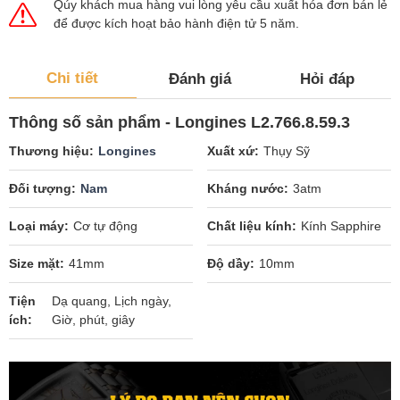
Qúy khách mua hàng vui lòng yêu cầu xuất hóa đơn bán lẻ
để được kích hoạt bảo hành điện tử 5 năm.
Chi tiết
Đánh giá
Hỏi đáp
Thông số sản phẩm - Longines L2.766.8.59.3
Thương hiệu
Longines
Xuất xứ
Thụy Sỹ
Đối tượng
Nam
Kháng nước
3atm
Loại máy
Cơ tự động
Chất liệu kính
Kính Sapphire
Size mặt
41mm
Độ dầy
10mm
Tiện
Dạ quang, Lịch ngày,
ích
Giờ, phút, giây