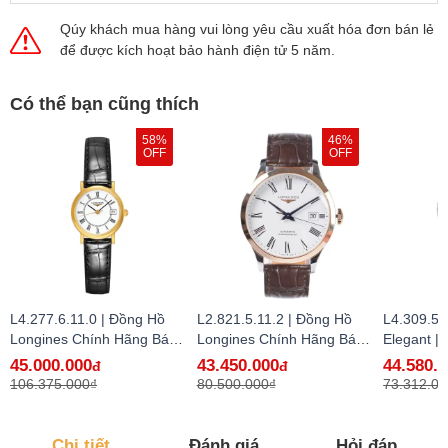
Qúy khách mua hàng vui lòng yêu cầu xuất hóa đơn bán lẻ
để được kích hoạt bảo hành điện tử 5 năm.
Có thể bạn cũng thích
58%
46%
OFF
OFF
L4.277.6.11.0 | Đồng Hồ
L2.821.5.11.2 | Đồng Hồ
L4.309.5.
Longines Chính Hãng Bán
Longines Chính Hãng Bán
Elegant |
Lẻ Tại VN
Lẻ Tại VN - hàng lướt
Longines
45.000.000
43.450.000
44.580.
đ
đ
Lẻ Tại VN
106.375.000₫
80.500.000₫
73.312.00
Chi tiết
Đánh giá
Hỏi đáp