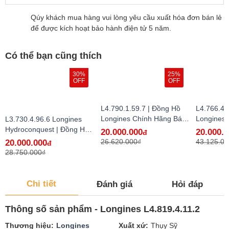
Qúy khách mua hàng vui lòng yêu cầu xuất hóa đơn bán lẻ
để được kích hoạt bảo hành điện tử 5 năm.
Có thể bạn cũng thích
30%
25%
OFF
OFF
L4.790.1.59.7 | Đồng Hồ
L4.766.4.
Longines Chính Hãng Bán
Longines
L3.730.4.96.6 Longines
Lẻ Tại VN
Lẻ Tại VN
Hydroconquest | Đồng Hồ
20.000.000
20.000.
đ
Longines Chính Hãng Bán
26.620.000₫
43.125.00
20.000.000
đ
Lẻ Tại VN
28.750.000₫
Chi tiết
Đánh giá
Hỏi đáp
Thông số sản phẩm - Longines L4.819.4.11.2
Thương hiệu
Longines
Xuất xứ
Thụy Sỹ