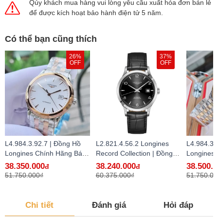
Qúy khách mua hàng vui lòng yêu cầu xuất hóa đơn bán lẻ
để được kích hoạt bảo hành điện tử 5 năm.
Có thể bạn cũng thích
26%
37%
OFF
OFF
L4.984.3.92.7 | Đồng Hồ
L2.821.4.56.2 Longines
L4.984.3.
Longines Chính Hãng Bán
Record Collection | Đồng
Longines
Lẻ Tại VN
Hồ Longines Chính Hãng
Lẻ Tại VN
38.350.000
38.240.000
38.500.
đ
đ
Bán Lẻ Tại VN
51.750.000₫
60.375.000₫
51.750.00
Chi tiết
Đánh giá
Hỏi đáp