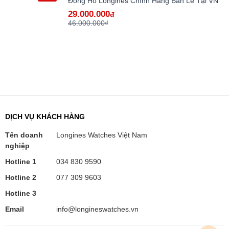
Đồng Hồ Longines Chính Hãng Bán Lẻ Tại VN
29.000.000
đ
46.000.000₫
DỊCH VỤ KHÁCH HÀNG
Tên doanh
Longines Watches Việt Nam
nghiệp
Hotline 1
034 830 9590
Hotline 2
077 309 9603
Hotline 3
Email
info@longineswatches.vn