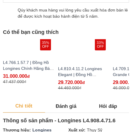
Qúy khách mua hàng vui lòng yêu cầu xuất hóa đơn bán lẻ
để được kích hoạt bảo hành điện tử 5 năm.
Có thể bạn cũng thích
35%
33%
OFF
OFF
L4.766.1.57.7 | Đồng Hồ
Longines Chính Hãng Bán
L4.810.4.11.2 Longines
L4.709.1.
Lẻ Tại VN
Elegant | Đồng Hồ
Grande Cl
31.000.000
đ
Longines Chính Hãng Bán
Hồ Longi
47.437.000₫
29.720.000
29.000.
đ
Lẻ Tại VN
Bán Lẻ Tạ
44.460.000₫
46.000.00
Chi tiết
Đánh giá
Hỏi đáp
Thông số sản phẩm - Longines L4.908.4.71.6
Thương hiệu
Longines
Xuất xứ
Thụy Sỹ