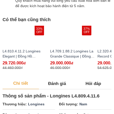
Qúy khách mua hàng vui lòng yêu cầu xuất hóa đơn bán lẻ
để được kích hoạt bảo hành điện tử 5 năm.
Có thể bạn cũng thích
33%
37%
OFF
OFF
L4.810.4.11.2 Longines
L4.709.1.88.2 Longines La
L2.320.4.
Elegant | Đồng Hồ
Grande Classique | Đồng
Record Co
Longines Chính Hãng Bán
Hồ Longines Chính Hãng
Hồ Longi
29.720.000
29.000.000
29.000.
đ
đ
Lẻ Tại VN
Bán Lẻ Tại VN
Bán Lẻ Tạ
44.460.000₫
46.000.000₫
54.625.00
Chi tiết
Đánh giá
Hỏi đáp
Thông số sản phẩm - Longines L4.809.4.11.6
Thương hiệu
Longines
Đối tượng
Nam