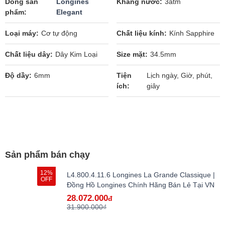
Dòng sản
Longines
Kháng nước
3atm
phẩm
Elegant
Loại máy
Cơ tự động
Chất liệu kính
Kính Sapphire
Chất liệu dây
Dây Kim Loại
Size mặt
34.5mm
Độ dầy
6mm
Tiện
Lịch ngày, Giờ, phút,
ích
giây
Sản phẩm bán chạy
12%
L4.800.4.11.6 Longines La Grande Classique |
OFF
Đồng Hồ Longines Chính Hãng Bán Lẻ Tại VN
28.072.000
đ
31.900.000₫