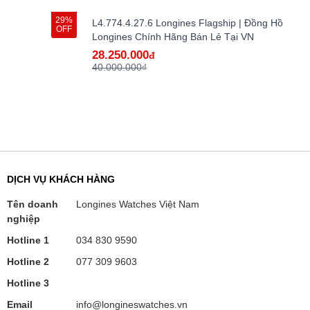
29%
L4.774.4.27.6 Longines Flagship | Đồng Hồ
OFF
Longines Chính Hãng Bán Lẻ Tại VN
28.250.000
đ
40.000.000₫
DỊCH VỤ KHÁCH HÀNG
Tên doanh
Longines Watches Việt Nam
nghiệp
Hotline 1
034 830 9590
Hotline 2
077 309 9603
Hotline 3
Email
info@longineswatches.vn