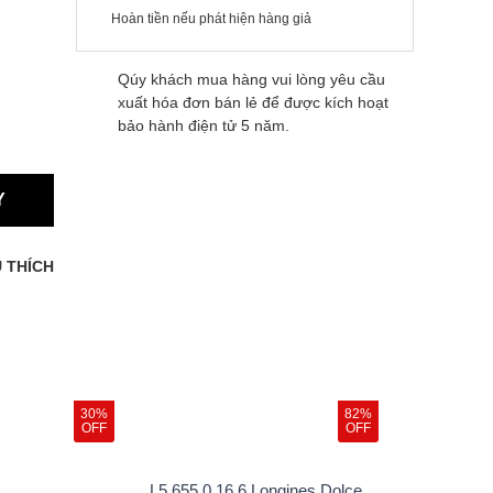
Hoàn tiền nếu phát hiện hàng giả
Qúy khách mua hàng vui lòng yêu cầu
xuất hóa đơn bán lẻ để được kích hoạt
bảo hành điện tử 5 năm.
Y
 THÍCH
30%
82%
OFF
OFF
L5.655.0.16.6 Longines Dolce