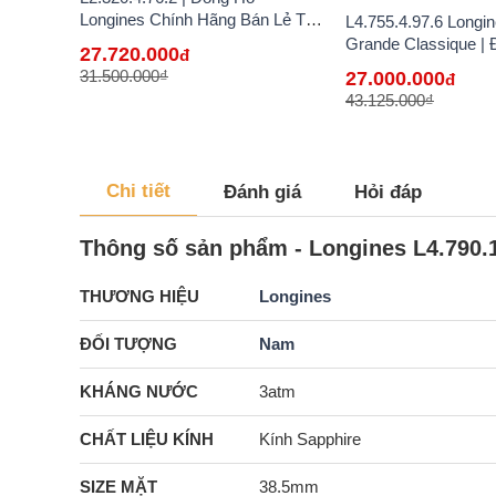
Longines Chính Hãng Bán Lẻ Tại
L4.755.4.97.6 Longi
VN
Grande Classique |
27.720.000
đ
Longines Chính Hãn
31.500.000₫
27.000.000
đ
VN
43.125.000₫
Chi tiết
Đánh giá
Hỏi đáp
Thông số sản phẩm - Longines L4.790.1
THƯƠNG HIỆU
Longines
ĐỐI TƯỢNG
Nam
KHÁNG NƯỚC
3atm
CHẤT LIỆU KÍNH
Kính Sapphire
SIZE MẶT
38.5mm