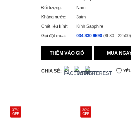
Đối tượng:
Nam
Kháng nước:
3atm
Chất liệu kính:
Kính Sapphire
Gọi đặt mua:
034 830 9590
(8h30 - 22h00)
THÊM VÀO GIỎ
MUA NGA
CHIA SẺ:
YÊU
37%
30%
OFF
OFF