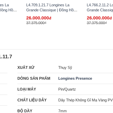
nes La
L4.709.1.21.7 Longines La
L4.766.2.11.2 L
 Đồng Hồ
Grande Classique | Đồng Hồ
Grande Classiq
g Bán Lẻ Tại
Longines Chính Hãng Bán Lẻ Tại
Longines Chính
26.000.000
26.000.000
đ
đ
VN
VN
37.375.000₫
37.375.000₫
.11.7
XUẤT XỨ
Thụy Sỹ
DÒNG SẢN PHẨM
Longines Presence
LOẠI MÁY
Pin/Quartz
CHẤT LIỆU DÂY
Dây Thép Không Gỉ Mạ Vàng P
ĐỘ DẦY
7mm