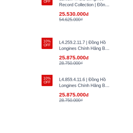
OFF
Record Collection | Đồng
Hồ Longines Chính Hãng
25.530.000
đ
Bán Lẻ Tại VN
54.625.000₫
10%
L4.259.2.11.7 | Đồng Hồ
OFF
Longines Chính Hãng Bán
Lẻ Tại VN
25.875.000
đ
28.750.000₫
10%
L4.859.4.11.6 | Đồng Hồ
OFF
Longines Chính Hãng Bán
Lẻ Tại VN
25.875.000
đ
28.750.000₫