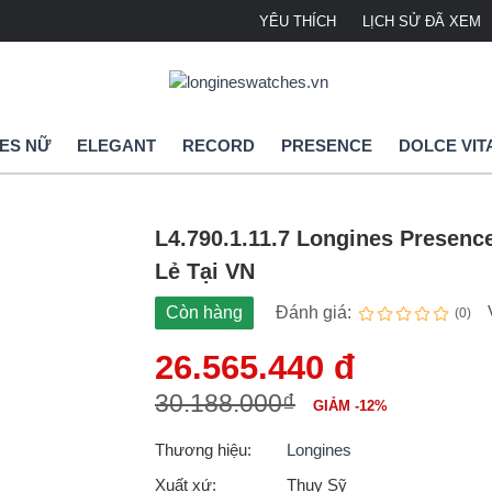
YÊU THÍCH
LỊCH SỬ ĐÃ XEM
ES NỮ
ELEGANT
RECORD
PRESENCE
DOLCE VIT
L4.790.1.11.7 Longines Presenc
Lẻ Tại VN
Còn hàng
Đánh giá:
(0)
26.565.440 đ
30.188.000₫
GIẢM -12%
Thương hiệu:
Longines
Xuất xứ:
Thụy Sỹ