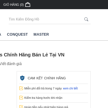
ân phối đồng hồ Longines chính hãng
GIỎ HÀNG (0)
Chính Sách Bảo Hành Tại Longin
Dẫn Cụ Thể
A
CONQUEST
MASTER
es Chính Hãng Bán Lẻ Tại VN
Viết đánh giá
CAM KẾT CHÍNH HÃNG
Miễn phí đổi trả trong 7 ngày
xem chi tiết
Kiểm tra hàng trước khi nhận
Hoàn tiền nếu phát hiện hàng giả