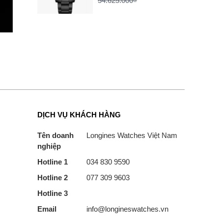
54.625.000₫
DỊCH VỤ KHÁCH HÀNG
Tên doanh
Longines Watches Việt Nam
nghiệp
Hotline 1
034 830 9590
Hotline 2
077 309 9603
Hotline 3
Email
info@longineswatches.vn