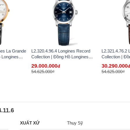
nes La Grande
L2.320.4.96.4 Longines Record
L2.321.4.76.2 
ồ Longines
Collection | Đồng Hồ Longines
Collection | Đ
Tại VN
Chính Hãng Bán Lẻ Tại VN
Chính Hãng Bá
29.000.000
30.290.000
đ
54.625.000₫
54.625.000₫
.11.6
XUẤT XỨ
Thụy Sỹ