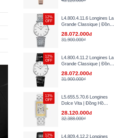
43.120.000₫
12%
L4.800.4.11.6 Longines La
OFF
Grande Classique | Đồng
Hồ Longines Chính Hãng
28.072.000
đ
Bán Lẻ Tại VN
31.900.000₫
12%
L4.800.4.11.2 Longines La
OFF
Grande Classique | Đồng
Hồ Longines Chính Hãng
28.072.000
đ
Bán Lẻ Tại VN
31.900.000₫
13%
L5.655.5.70.6 Longines
OFF
Dolce Vita | Đồng Hồ
Longines Chính Hãng Bán
28.120.000
đ
Lẻ Tại VN
32.388.000₫
12%
L4.809.4.12.2 Longines