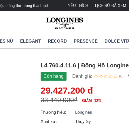
u mảng thời trang thanh lịch
Longines Watches Việt Nam - Đại lý ph
YÊU THÍCH
LỊCH SỬ ĐÃ XEM
ES NỮ
ELEGANT
RECORD
PRESENCE
DOLCE VIT
L4.760.4.11.6 | Đồng Hồ Longin
Còn hàng
Đánh giá:
(0)
29.427.200 đ
33.440.000₫
GIẢM -12%
Thương hiệu:
Longines
Xuất xứ:
Thụy Sỹ