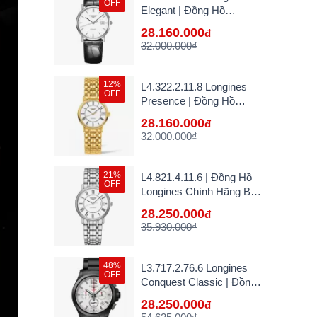
OFF
Elegant | Đồng Hồ
Longines Chính Hãng Bán
28.160.000
đ
Lẻ Tại VN
32.000.000₫
12%
L4.322.2.11.8 Longines
OFF
Presence | Đồng Hồ
Longines Chính Hãng Bán
28.160.000
đ
Lẻ Tại VN
32.000.000₫
21%
L4.821.4.11.6 | Đồng Hồ
OFF
Longines Chính Hãng Bán
Lẻ Tại VN
28.250.000
đ
35.930.000₫
48%
L3.717.2.76.6 Longines
OFF
Conquest Classic | Đồng
Hồ Longines Chính Hãng
28.250.000
đ
Bán Lẻ Tại VN