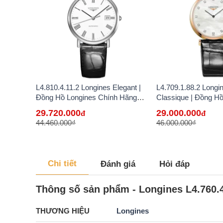
L4.810.4.11.2 Longines Elegant |
L4.709.1.88.2 Longi
Đồng Hồ Longines Chính Hãng
Classique | Đồng H
Bán Lẻ Tại VN
Chính Hãng Bán Lẻ 
29.720.000
29.000.000
đ
đ
44.460.000₫
46.000.000₫
Chi tiết
Đánh giá
Hỏi đáp
Thông số sản phẩm - Longines L4.760.4
THƯƠNG HIỆU
Longines