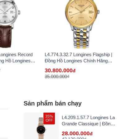
Longines Record
L4.774.3.32.7 Longines Flagship |
ồng Hồ Longines
Đồng Hồ Longines Chính Hãng
n Lẻ Tại VN
Bán Lẻ Tại VN
30.800.000
đ
đ
35.000.000₫
Sản phẩm bán chạy
35%
L4.209.1.57.7 Longines La
OFF
Grande Classique | Đồng
Hồ Longines Chính Hãng
28.000.000
đ
Bán Lẻ Tại VN