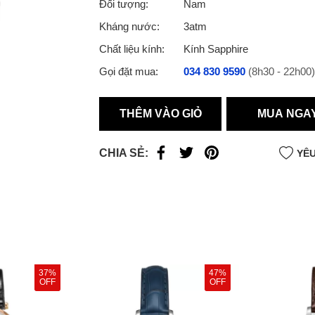
Đối tượng:
Nam
Kháng nước:
3atm
Chất liệu kính:
Kính Sapphire
Gọi đặt mua:
034 830 9590
(8h30 - 22h00)
THÊM VÀO GIỎ
MUA NGA
CHIA SẺ:
YÊU
37%
47%
OFF
OFF